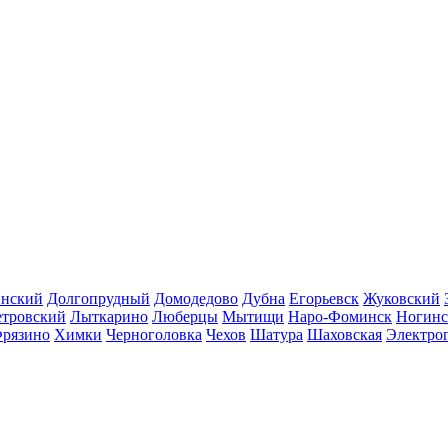
инский
Долгопрудный
Домодедово
Дубна
Егорьевск
Жуковский
етровский
Лыткарино
Люберцы
Мытищи
Наро-Фоминск
Ногинс
рязино
Химки
Черноголовка
Чехов
Шатура
Шаховская
Электро