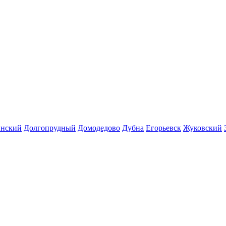
инский
Долгопрудный
Домодедово
Дубна
Егорьевск
Жуковский