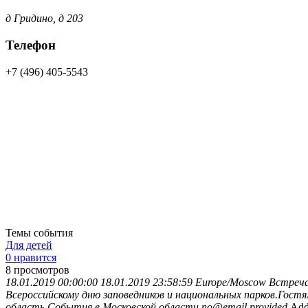
д Гридино, д 203
Телефон
+7 (496) 405-5543
Темы события
Для детей
0 нравится
8
просмотров
18.01.2019 00:00:00
18.01.2019 23:58:59
Europe/Moscow
Встреча
Всероссийскому дню заповедников и национальных парков.Гос
область
События в Московской области
no@email.provided
Add