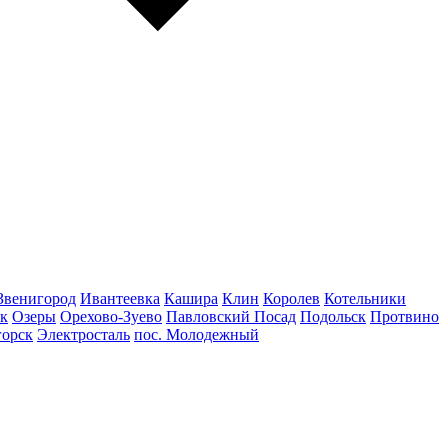
Звенигород
Ивантеевка
Кашира
Клин
Королев
Котельники
к
Озеры
Орехово-Зуево
Павловский Посад
Подольск
Протвино
горск
Электросталь
пос. Молодежный