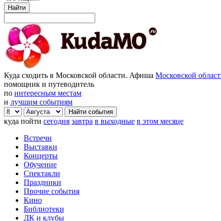
Найти
Куда сходить в Московской области. Афиша
Московской облас
помощник и путеводитель
по
интересным местам
и
лучшим событиям
куда пойти
сегодня
завтра
в выходные
в этом месяце
Встречи
Выставки
Концерты
Обучение
Спектакли
Праздники
Прочие события
Кино
Библиотеки
ДК и клубы