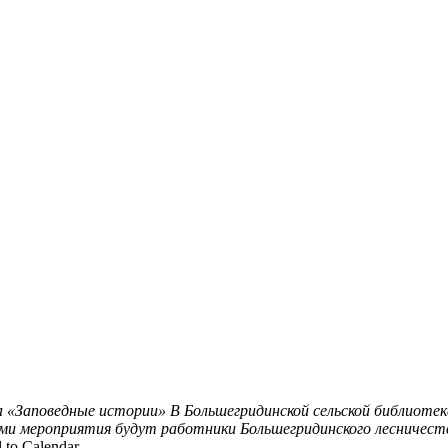
 «Заповедные истории»
В Большегридинской сельской библиотек
тями мероприятия будут работники Большегридинского лесничест
 to Calendar