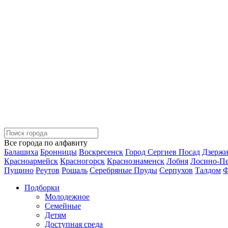
Все города по алфавиту
Балашиха
Бронницы
Воскресенск
Город Сергиев Посад
Дзерж
Красноармейск
Красногорск
Краснознаменск
Лобня
Лосино-П
Пущино
Реутов
Рошаль
Серебряные Пруды
Серпухов
Талдом
Ф
Подборки
Молодежное
Семейные
Детям
Доступная среда