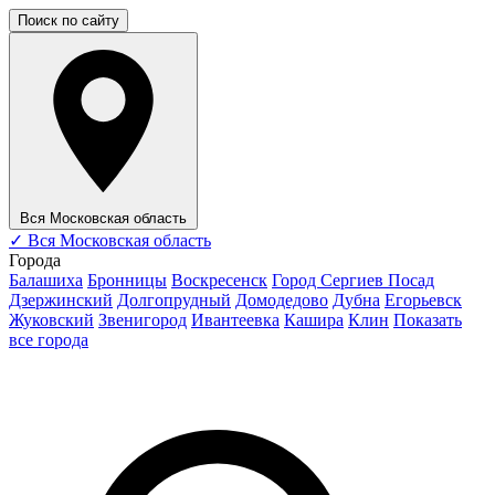
Поиск по сайту
Вся Московская область
✓
Вся Московская область
Города
Балашиха
Бронницы
Воскресенск
Город Сергиев Посад
Дзержинский
Долгопрудный
Домодедово
Дубна
Егорьевск
Жуковский
Звенигород
Ивантеевка
Кашира
Клин
Показать
все города