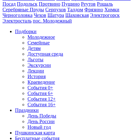
Посад
Подольск
Протвино
Пущино
Реутов
Рошаль
Серебряные Пруды
Серпухов
Талдом
Фрязино
Химки
Черноголовка
Чехов
Шатура
Шаховская
Электрогорск
Электросталь
пос. Молодежный
Подборки
Молодежное
Семейные
Детям
Доступная среда
Льготы
Экскурсии
Лекции
История
Краеведение
События 0+
События 6+
События 12+
События 16+
Праздники
День Победы
День России
Новый год
Пушкинская карта
Бесплатные события