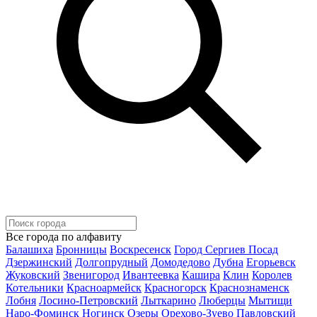
Все города по алфавиту
Балашиха
Бронницы
Воскресенск
Город Сергиев Посад
Дзержинский
Долгопрудный
Домодедово
Дубна
Егорьевск
Жуковский
Звенигород
Ивантеевка
Кашира
Клин
Королев
Котельники
Красноармейск
Красногорск
Краснознаменск
Лобня
Лосино-Петровский
Лыткарино
Люберцы
Мытищи
Наро-Фоминск
Ногинск
Озеры
Орехово-Зуево
Павловский