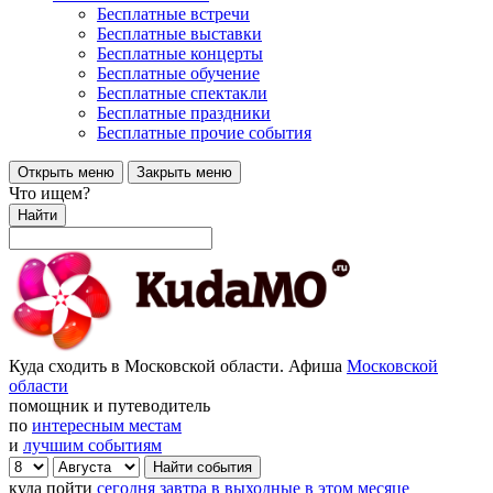
Бесплатные встречи
Бесплатные выставки
Бесплатные концерты
Бесплатные обучение
Бесплатные спектакли
Бесплатные праздники
Бесплатные прочие события
Открыть меню
Закрыть меню
Что ищем?
Найти
Куда сходить в Московской области. Афиша
Московской
области
помощник и путеводитель
по
интересным местам
и
лучшим событиям
куда пойти
сегодня
завтра
в выходные
в этом месяце