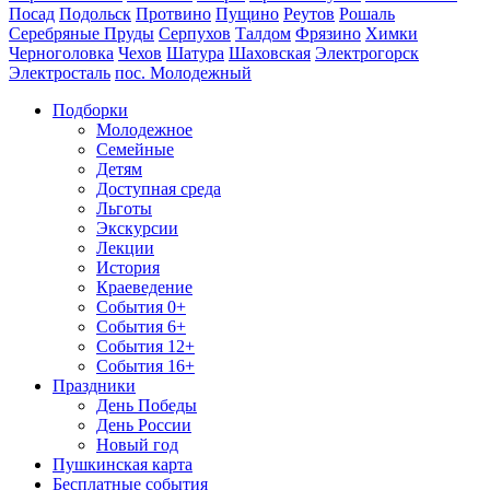
Посад
Подольск
Протвино
Пущино
Реутов
Рошаль
Серебряные Пруды
Серпухов
Талдом
Фрязино
Химки
Черноголовка
Чехов
Шатура
Шаховская
Электрогорск
Электросталь
пос. Молодежный
Подборки
Молодежное
Семейные
Детям
Доступная среда
Льготы
Экскурсии
Лекции
История
Краеведение
События 0+
События 6+
События 12+
События 16+
Праздники
День Победы
День России
Новый год
Пушкинская карта
Бесплатные события