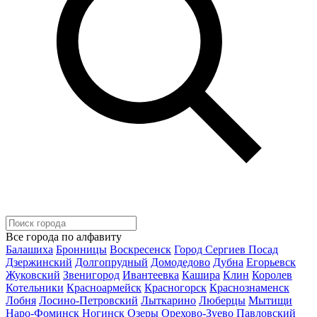
Все города по алфавиту
Балашиха
Бронницы
Воскресенск
Город Сергиев Посад
Дзержинский
Долгопрудный
Домодедово
Дубна
Егорьевск
Жуковский
Звенигород
Ивантеевка
Кашира
Клин
Королев
Котельники
Красноармейск
Красногорск
Краснознаменск
Лобня
Лосино-Петровский
Лыткарино
Люберцы
Мытищи
Наро-Фоминск
Ногинск
Озеры
Орехово-Зуево
Павловский