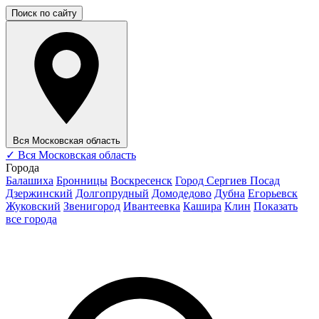
Поиск по сайту
Вся Московская область
✓
Вся Московская область
Города
Балашиха
Бронницы
Воскресенск
Город Сергиев Посад
Дзержинский
Долгопрудный
Домодедово
Дубна
Егорьевск
Жуковский
Звенигород
Ивантеевка
Кашира
Клин
Показать
все города