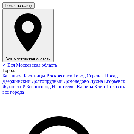
Поиск по сайту
Вся Московская область
✓
Вся Московская область
Города
Балашиха
Бронницы
Воскресенск
Город Сергиев Посад
Дзержинский
Долгопрудный
Домодедово
Дубна
Егорьевск
Жуковский
Звенигород
Ивантеевка
Кашира
Клин
Показать
все города