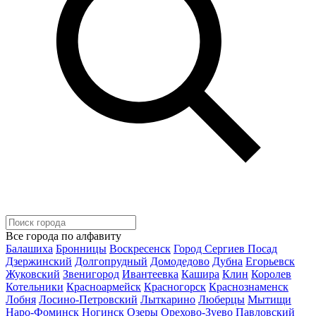
Все города по алфавиту
Балашиха
Бронницы
Воскресенск
Город Сергиев Посад
Дзержинский
Долгопрудный
Домодедово
Дубна
Егорьевск
Жуковский
Звенигород
Ивантеевка
Кашира
Клин
Королев
Котельники
Красноармейск
Красногорск
Краснознаменск
Лобня
Лосино-Петровский
Лыткарино
Люберцы
Мытищи
Наро-Фоминск
Ногинск
Озеры
Орехово-Зуево
Павловский