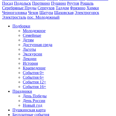
Посад
Подольск
Протвино
Пущино
Реутов
Рошаль
Серебряные Пруды
Серпухов
Талдом
Фрязино
Химки
Черноголовка
Чехов
Шатура
Шаховская
Электрогорск
Электросталь
пос. Молодежный
Подборки
Молодежное
Семейные
Детям
Доступная среда
Льготы
Экскурсии
Лекции
История
Краеведение
События 0+
События 6+
События 12+
События 16+
Праздники
День Победы
День России
Новый год
Пушкинская карта
Бесплатные события