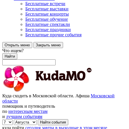
Бесплатные встречи
Бесплатные выставки
Бесплатные концерты
Бесплатные обучение
Бесплатные спектакли
Бесплатные праздники
Бесплатные прочие события
Открыть меню
Закрыть меню
Что ищем?
Найти
Куда сходить в Московской области. Афиша
Московской
области
помощник и путеводитель
по
интересным местам
и
лучшим событиям
куда пойти
сегодня
завтра
в выходные
в этом месяце