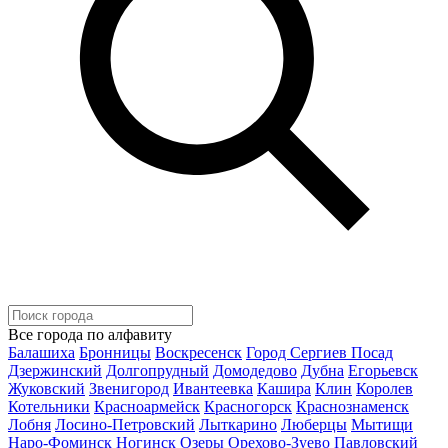
Все города по алфавиту
Балашиха
Бронницы
Воскресенск
Город Сергиев Посад
Дзержинский
Долгопрудный
Домодедово
Дубна
Егорьевск
Жуковский
Звенигород
Ивантеевка
Кашира
Клин
Королев
Котельники
Красноармейск
Красногорск
Краснознаменск
Лобня
Лосино-Петровский
Лыткарино
Люберцы
Мытищи
Наро-Фоминск
Ногинск
Озеры
Орехово-Зуево
Павловский