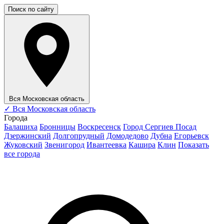
Поиск по сайту
Вся Московская область
✓
Вся Московская область
Города
Балашиха
Бронницы
Воскресенск
Город Сергиев Посад
Дзержинский
Долгопрудный
Домодедово
Дубна
Егорьевск
Жуковский
Звенигород
Ивантеевка
Кашира
Клин
Показать
все города