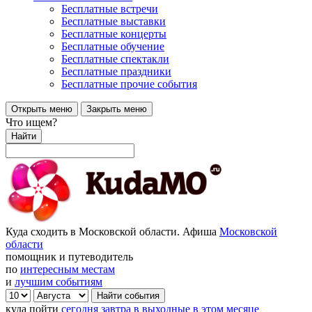
Бесплатные встречи
Бесплатные выставки
Бесплатные концерты
Бесплатные обучение
Бесплатные спектакли
Бесплатные праздники
Бесплатные прочие события
Открыть меню
Закрыть меню
Что ищем?
Найти
Куда сходить в Московской области. Афиша
Московской
области
помощник и путеводитель
по
интересным местам
и
лучшим событиям
куда пойти
сегодня
завтра
в выходные
в этом месяце