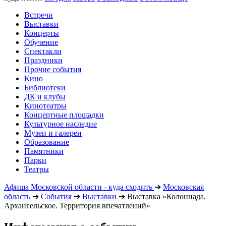
Встречи
Выставки
Концерты
Обучение
Спектакли
Праздники
Прочие события
Кино
Библиотеки
ДК и клубы
Кинотеатры
Концертные площадки
Культурное наследие
Музеи и галереи
Образование
Памятники
Парки
Театры
Афиша Московской области - куда сходить
➔
Московская
область
➔
События
➔
Выставки
➔
Выставка «Колоннада.
Архангельское. Территория впечатлений»