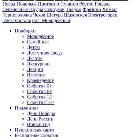
Посад
Подольск
Протвино
Пущино
Реутов
Рошаль
Серебряные Пруды
Серпухов
Талдом
Фрязино
Химки
Черноголовка
Чехов
Шатура
Шаховская
Электрогорск
Электросталь
пос. Молодежный
Подборки
Молодежное
Семейные
Детям
Доступная среда
Льготы
Экскурсии
Лекции
История
Краеведение
События 0+
События 6+
События 12+
События 16+
Праздники
День Победы
День России
Новый год
Пушкинская карта
Бесплатные события