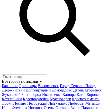
Все города по алфавиту
Балашиха
Бронницы
Воскресенск
Город Сергиев Посад
Дзержинский
Долгопрудный
Домодедово
Дубна
Егорьевск
Жуковский
Звенигород
Ивантеевка
Кашира
Клин
Королев
Котельники
Красноармейск
Красногорск
Краснознаменск
Лобня
Лосино-Петровский
Лыткарино
Люберцы
Мытищи
Наро-Фоминск
Ногинск
Озеры
Орехово-Зуево
Павловский