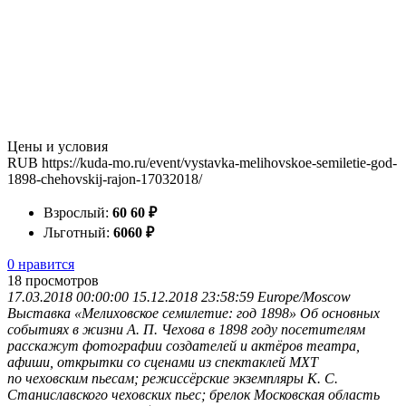
Цены и условия
RUB
https://kuda-mo.ru/event/vystavka-melihovskoe-semiletie-god-
1898-chehovskij-rajon-17032018/
Взрослый:
60
60
₽
Льготный:
60
60
₽
0 нравится
18
просмотров
17.03.2018 00:00:00
15.12.2018 23:58:59
Europe/Moscow
Выставка «Мелиховское семилетие: год 1898»
Об основных
событиях в жизни А. П. Чехова в 1898 году посетителям
расскажут фотографии создателей и актёров театра,
афиши, открытки со сценами из спектаклей МХТ
по чеховским пьесам; режиссёрские экземпляры К. С.
Станиславского чеховских пьес; брелок
Московская область