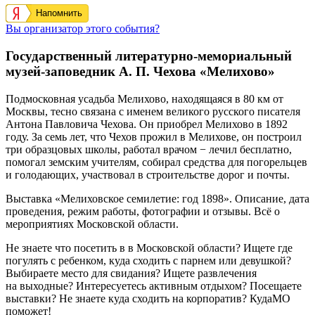
Напомнить
Вы организатор этого события?
Государственный литературно-мемориальный
музей-заповедник А. П. Чехова «Мелихово»
Подмосковная усадьба Мелихово, находящаяся в 80 км от
Москвы, тесно связана с именем великого русского писателя
Антона Павловича Чехова. Он приобрел Мелихово в 1892
году. За семь лет, что Чехов прожил в Мелихове, он построил
три образцовых школы, работал врачом − лечил бесплатно,
помогал земским учителям, собирал средства для погорельцев
и голодающих, участвовал в строительстве дорог и почты.
Выставка «Мелиховское семилетие: год 1898». Описание, дата
проведения, режим работы, фотографии и отзывы. Всё о
мероприятиях Московской области.
Не знаете что посетить в в Московской области? Ищете где
погулять с ребенком, куда сходить с парнем или девушкой?
Выбираете место для свидания? Ищете развлечения
на выходные? Интересуетесь активным отдыхом? Посещаете
выставки? Не знаете куда сходить на корпоратив? КудаМО
поможет!