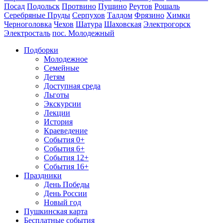
Посад
Подольск
Протвино
Пущино
Реутов
Рошаль
Серебряные Пруды
Серпухов
Талдом
Фрязино
Химки
Черноголовка
Чехов
Шатура
Шаховская
Электрогорск
Электросталь
пос. Молодежный
Подборки
Молодежное
Семейные
Детям
Доступная среда
Льготы
Экскурсии
Лекции
История
Краеведение
События 0+
События 6+
События 12+
События 16+
Праздники
День Победы
День России
Новый год
Пушкинская карта
Бесплатные события