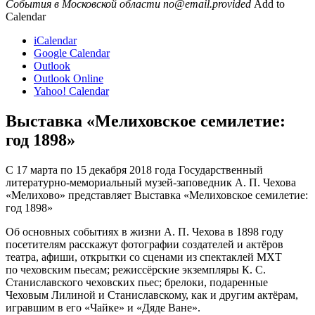
События в Московской области
no@email.provided
Add to
Calendar
iCalendar
Google Calendar
Outlook
Outlook Online
Yahoo! Calendar
Выставка «Мелиховское семилетие:
год 1898»
С 17 марта по 15 декабря 2018 года Государственный
литературно-мемориальный музей-заповедник А. П. Чехова
«Мелихово» представляет Выставка «Мелиховское семилетие:
год 1898»
Об основных событиях в жизни А. П. Чехова в 1898 году
посетителям расскажут фотографии создателей и актёров
театра, афиши, открытки со сценами из спектаклей МХТ
по чеховским пьесам; режиссёрские экземпляры К. С.
Станиславского чеховских пьес; брелоки, подаренные
Чеховым Лилиной и Станиславскому, как и другим актёрам,
игравшим в его «Чайке» и «Дяде Ване».