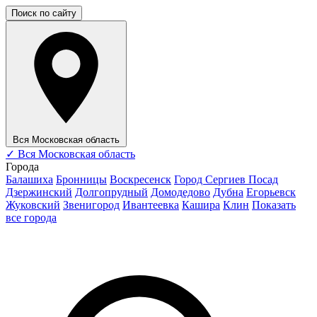
Поиск по сайту
Вся Московская область
✓
Вся Московская область
Города
Балашиха
Бронницы
Воскресенск
Город Сергиев Посад
Дзержинский
Долгопрудный
Домодедово
Дубна
Егорьевск
Жуковский
Звенигород
Ивантеевка
Кашира
Клин
Показать
все города