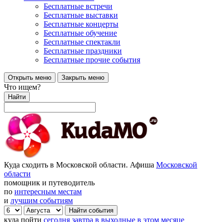
Бесплатные встречи
Бесплатные выставки
Бесплатные концерты
Бесплатные обучение
Бесплатные спектакли
Бесплатные праздники
Бесплатные прочие события
Открыть меню
Закрыть меню
Что ищем?
Найти
Куда сходить в Московской области. Афиша
Московской
области
помощник и путеводитель
по
интересным местам
и
лучшим событиям
куда пойти
сегодня
завтра
в выходные
в этом месяце