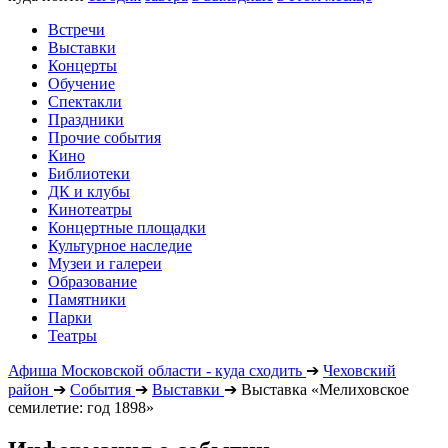
Встречи
Выставки
Концерты
Обучение
Спектакли
Праздники
Прочие события
Кино
Библиотеки
ДК и клубы
Кинотеатры
Концертные площадки
Культурное наследие
Музеи и галереи
Образование
Памятники
Парки
Театры
Афиша Московской области - куда сходить
➔
Чеховский
район
➔
События
➔
Выставки
➔
Выставка «Мелиховское
семилетие: год 1898»