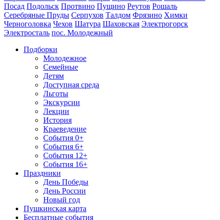
Посад
Подольск
Протвино
Пущино
Реутов
Рошаль
Серебряные Пруды
Серпухов
Талдом
Фрязино
Химки
Черноголовка
Чехов
Шатура
Шаховская
Электрогорск
Электросталь
пос. Молодежный
Подборки
Молодежное
Семейные
Детям
Доступная среда
Льготы
Экскурсии
Лекции
История
Краеведение
События 0+
События 6+
События 12+
События 16+
Праздники
День Победы
День России
Новый год
Пушкинская карта
Бесплатные события