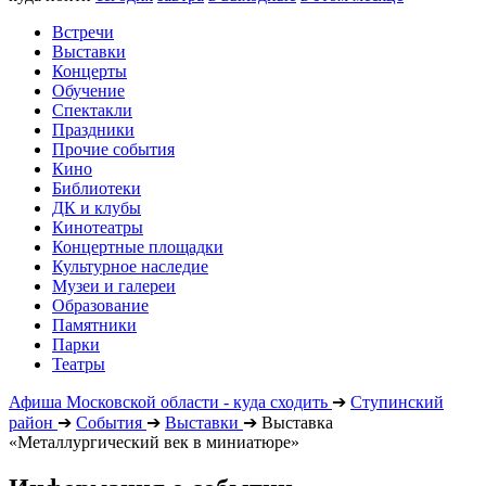
Встречи
Выставки
Концерты
Обучение
Спектакли
Праздники
Прочие события
Кино
Библиотеки
ДК и клубы
Кинотеатры
Концертные площадки
Культурное наследие
Музеи и галереи
Образование
Памятники
Парки
Театры
Афиша Московской области - куда сходить
➔
Ступинский
район
➔
События
➔
Выставки
➔
Выставка
«Металлургический век в миниатюре»