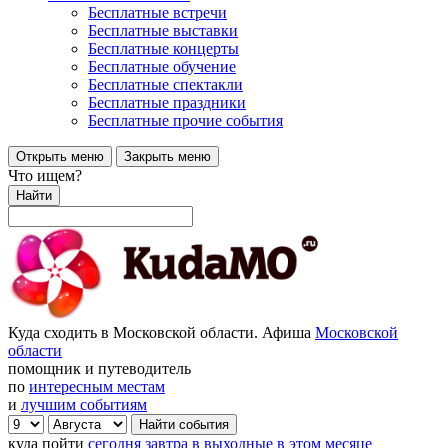
Бесплатные встречи
Бесплатные выставки
Бесплатные концерты
Бесплатные обучение
Бесплатные спектакли
Бесплатные праздники
Бесплатные прочие события
Открыть меню
Закрыть меню
Что ищем?
Найти
Куда сходить в Московской области. Афиша
Московской
области
помощник и путеводитель
по
интересным местам
и
лучшим событиям
куда пойти
сегодня
завтра
в выходные
в этом месяце