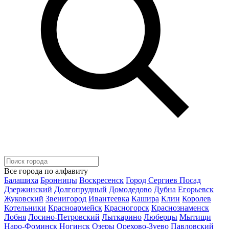
Все города по алфавиту
Балашиха
Бронницы
Воскресенск
Город Сергиев Посад
Дзержинский
Долгопрудный
Домодедово
Дубна
Егорьевск
Жуковский
Звенигород
Ивантеевка
Кашира
Клин
Королев
Котельники
Красноармейск
Красногорск
Краснознаменск
Лобня
Лосино-Петровский
Лыткарино
Люберцы
Мытищи
Наро-Фоминск
Ногинск
Озеры
Орехово-Зуево
Павловский