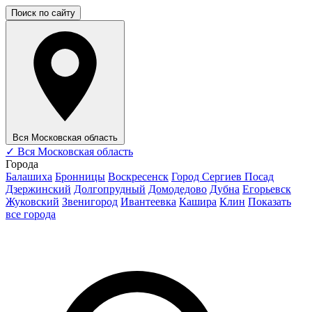
Поиск по сайту
Вся Московская область
✓
Вся Московская область
Города
Балашиха
Бронницы
Воскресенск
Город Сергиев Посад
Дзержинский
Долгопрудный
Домодедово
Дубна
Егорьевск
Жуковский
Звенигород
Ивантеевка
Кашира
Клин
Показать
все города