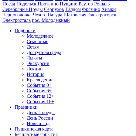
Посад
Подольск
Протвино
Пущино
Реутов
Рошаль
Серебряные Пруды
Серпухов
Талдом
Фрязино
Химки
Черноголовка
Чехов
Шатура
Шаховская
Электрогорск
Электросталь
пос. Молодежный
Подборки
Молодежное
Семейные
Детям
Доступная среда
Льготы
Экскурсии
Лекции
История
Краеведение
События 0+
События 6+
События 12+
События 16+
Праздники
День Победы
День России
Новый год
Пушкинская карта
Бесплатные события