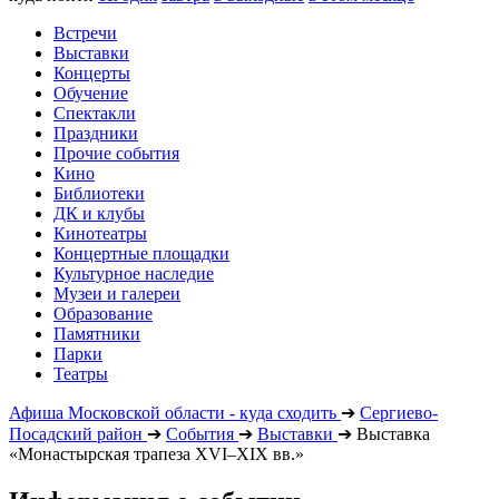
Встречи
Выставки
Концерты
Обучение
Спектакли
Праздники
Прочие события
Кино
Библиотеки
ДК и клубы
Кинотеатры
Концертные площадки
Культурное наследие
Музеи и галереи
Образование
Памятники
Парки
Театры
Афиша Московской области - куда сходить
➔
Сергиево-
Посадский район
➔
События
➔
Выставки
➔
Выставка
«Монастырская трапеза XVI–XIX вв.»