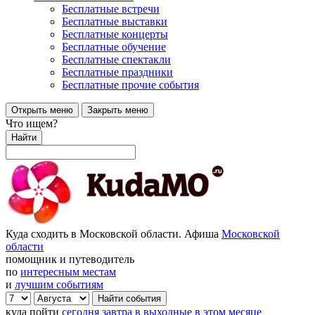
Бесплатные встречи
Бесплатные выставки
Бесплатные концерты
Бесплатные обучение
Бесплатные спектакли
Бесплатные праздники
Бесплатные прочие события
Открыть меню
Закрыть меню
Что ищем?
Найти
Куда сходить в Московской области. Афиша
Московской
области
помощник и путеводитель
по
интересным местам
и
лучшим событиям
куда пойти
сегодня
завтра
в выходные
в этом месяце