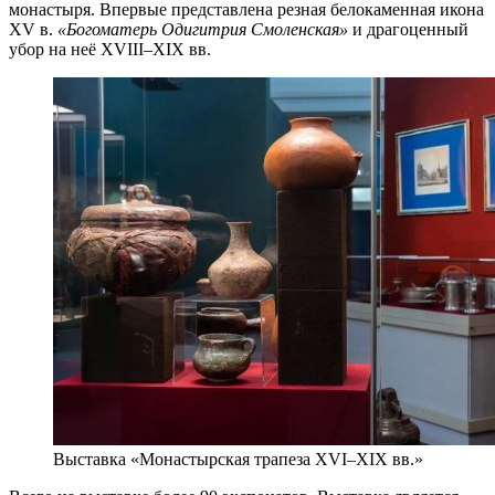
монастыря. Впервые представлена резная белокаменная икона
XV в.
«Богоматерь Одигитрия Смоленская»
и драгоценный
убор на неё XVIII–XIX вв.
Выставка «Монастырская трапеза XVI–XIX вв.»