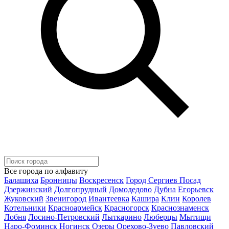
Все города по алфавиту
Балашиха
Бронницы
Воскресенск
Город Сергиев Посад
Дзержинский
Долгопрудный
Домодедово
Дубна
Егорьевск
Жуковский
Звенигород
Ивантеевка
Кашира
Клин
Королев
Котельники
Красноармейск
Красногорск
Краснознаменск
Лобня
Лосино-Петровский
Лыткарино
Люберцы
Мытищи
Наро-Фоминск
Ногинск
Озеры
Орехово-Зуево
Павловский