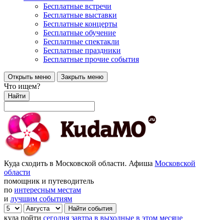
Бесплатные встречи
Бесплатные выставки
Бесплатные концерты
Бесплатные обучение
Бесплатные спектакли
Бесплатные праздники
Бесплатные прочие события
Открыть меню
Закрыть меню
Что ищем?
Найти
Куда сходить в Московской области. Афиша
Московской
области
помощник и путеводитель
по
интересным местам
и
лучшим событиям
куда пойти
сегодня
завтра
в выходные
в этом месяце