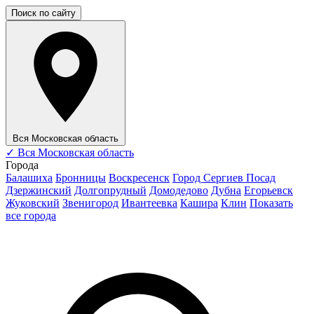
Поиск по сайту
Вся Московская область
✓
Вся Московская область
Города
Балашиха
Бронницы
Воскресенск
Город Сергиев Посад
Дзержинский
Долгопрудный
Домодедово
Дубна
Егорьевск
Жуковский
Звенигород
Ивантеевка
Кашира
Клин
Показать
все города