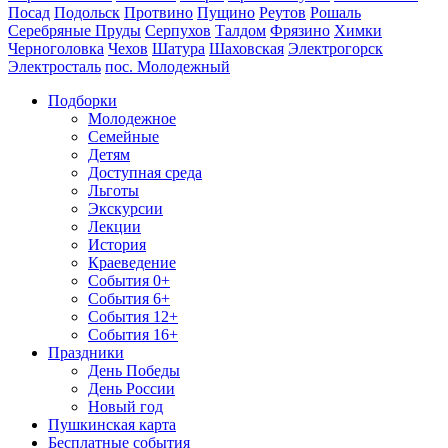
Посад
Подольск
Протвино
Пущино
Реутов
Рошаль
Серебряные Пруды
Серпухов
Талдом
Фрязино
Химки
Черноголовка
Чехов
Шатура
Шаховская
Электрогорск
Электросталь
пос. Молодежный
Подборки
Молодежное
Семейные
Детям
Доступная среда
Льготы
Экскурсии
Лекции
История
Краеведение
События 0+
События 6+
События 12+
События 16+
Праздники
День Победы
День России
Новый год
Пушкинская карта
Бесплатные события