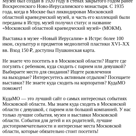
Музей был создан в 1920 году в стенах закрытого годом ранее
Воскресенского Ново-Иерусалимского монастыря. С 1935
года, когда в Москве был ликвидирован Московский
областной краеведческий музей, и часть его коллекций были
переданы в Истру, музей получил статус и название
«Московский областной краеведческий музей» (МОКМ).
Выставка в музее «Новый Иерусалим» в Истре: более 100
икон, скульптур и предметов меднолитой пластики XVI–XX
вв. Вход 150 ₽, доступна Пушкинская карта.
Не знаете что посетить в в Московской области? Ищете где
погулять с ребенком, куда сходить с парнем или девушкой?
Выбираете место для свидания? Ищете развлечения
на выходные? Интересуетесь активным отдыхом? Посещаете
выставки? Не знаете куда сходить на корпоратив? КудаМО
поможет!
КудаМО — это лучший сайт о самых интересных событиях
Московской области. Мы знаем куда сходить в Московской
области с девушкой, с парнем или большой компанией. У нас
только лучшие события, музеи и выставки Московской
области. События для детей и их родителей, лучшие
достопримечательности и интересные места Московской
области, которые обязательно стоит посетить!