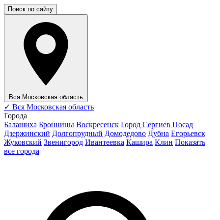
Поиск по сайту
Вся Московская область
✓
Вся Московская область
Города
Балашиха
Бронницы
Воскресенск
Город Сергиев Посад
Дзержинский
Долгопрудный
Домодедово
Дубна
Егорьевск
Жуковский
Звенигород
Ивантеевка
Кашира
Клин
Показать
все города