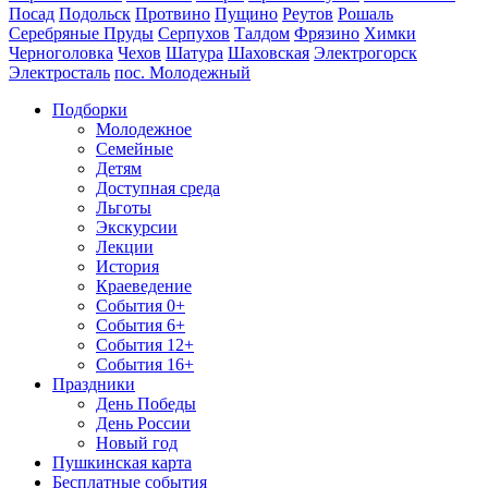
Посад
Подольск
Протвино
Пущино
Реутов
Рошаль
Серебряные Пруды
Серпухов
Талдом
Фрязино
Химки
Черноголовка
Чехов
Шатура
Шаховская
Электрогорск
Электросталь
пос. Молодежный
Подборки
Молодежное
Семейные
Детям
Доступная среда
Льготы
Экскурсии
Лекции
История
Краеведение
События 0+
События 6+
События 12+
События 16+
Праздники
День Победы
День России
Новый год
Пушкинская карта
Бесплатные события