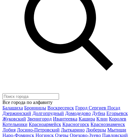
Все города по алфавиту
Балашиха
Бронницы
Воскресенск
Город Сергиев Посад
Дзержинский
Долгопрудный
Домодедово
Дубна
Егорьевск
Жуковский
Звенигород
Ивантеевка
Кашира
Клин
Королев
Котельники
Красноармейск
Красногорск
Краснознаменск
Лобня
Лосино-Петровский
Лыткарино
Люберцы
Мытищи
Наро-Фоминск
Ногинск
Озеры
Орехово-Зуево
Павловский