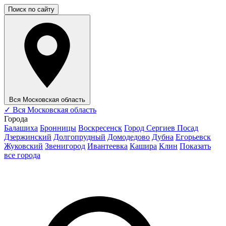
Поиск по сайту
Вся Московская область
✓
Вся Московская область
Города
Балашиха
Бронницы
Воскресенск
Город Сергиев Посад
Дзержинский
Долгопрудный
Домодедово
Дубна
Егорьевск
Жуковский
Звенигород
Ивантеевка
Кашира
Клин
Показать
все города