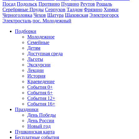
Посад
Подольск
Протвино
Пущино
Реутов
Рошаль
Серебряные Пруды
Серпухов
Талдом
Фрязино
Химки
Черноголовка
Чехов
Шатура
Шаховская
Электрогорск
Электросталь
пос. Молодежный
Подборки
Молодежное
Семейные
Детям
Доступная среда
Льготы
Экскурсии
Лекции
История
Краеведение
События 0+
События 6+
События 12+
События 16+
Праздники
День Победы
День России
Новый год
Пушкинская карта
Бесплатные события