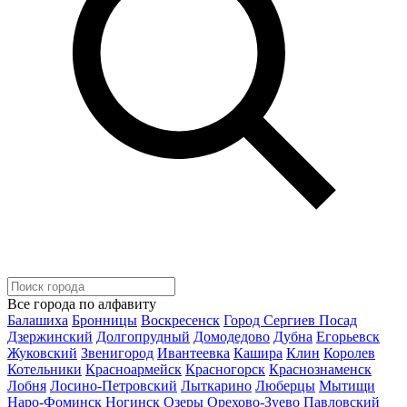
Все города по алфавиту
Балашиха
Бронницы
Воскресенск
Город Сергиев Посад
Дзержинский
Долгопрудный
Домодедово
Дубна
Егорьевск
Жуковский
Звенигород
Ивантеевка
Кашира
Клин
Королев
Котельники
Красноармейск
Красногорск
Краснознаменск
Лобня
Лосино-Петровский
Лыткарино
Люберцы
Мытищи
Наро-Фоминск
Ногинск
Озеры
Орехово-Зуево
Павловский