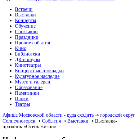
Встречи
Выставки
Концерты
Обучение
Спектакли
Праздники
Прочие события
Кино
Библиотеки
ДК и клубы
Кинотеатры
Концертные площадки
Культурное наследие
Музеи и галереи
Образование
Памятники
Парки
Театры
Афиша Московской области - куда сходить
➔
городской округ
Солнечногорск
➔
События
➔
Выставки
➔
Выставка-
праздник «Осень жизни»