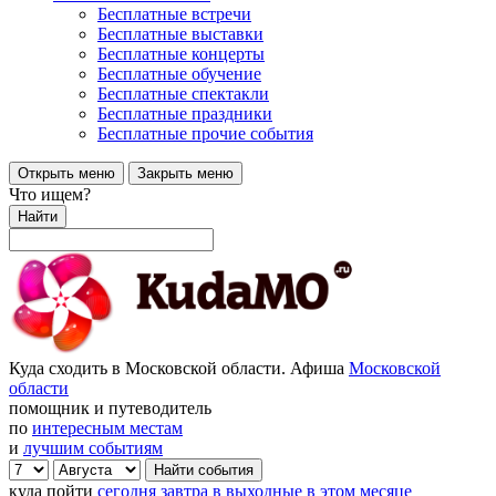
Бесплатные встречи
Бесплатные выставки
Бесплатные концерты
Бесплатные обучение
Бесплатные спектакли
Бесплатные праздники
Бесплатные прочие события
Открыть меню
Закрыть меню
Что ищем?
Найти
Куда сходить в Московской области. Афиша
Московской
области
помощник и путеводитель
по
интересным местам
и
лучшим событиям
куда пойти
сегодня
завтра
в выходные
в этом месяце