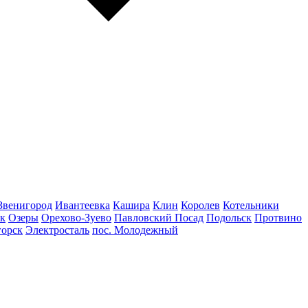
Звенигород
Ивантеевка
Кашира
Клин
Королев
Котельники
к
Озеры
Орехово-Зуево
Павловский Посад
Подольск
Протвино
горск
Электросталь
пос. Молодежный