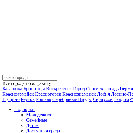
Все города по алфавиту
Балашиха
Бронницы
Воскресенск
Город Сергиев Посад
Дзерж
Красноармейск
Красногорск
Краснознаменск
Лобня
Лосино-П
Пущино
Реутов
Рошаль
Серебряные Пруды
Серпухов
Талдом
Ф
Подборки
Молодежное
Семейные
Детям
Доступная среда