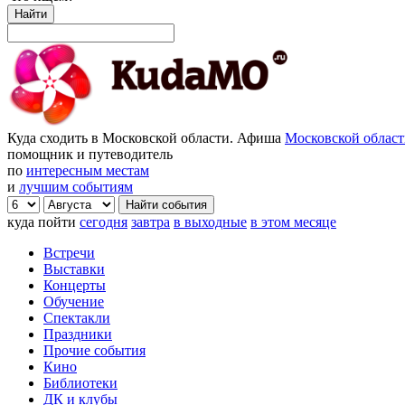
Найти
Куда сходить в Московской области. Афиша
Московской облас
помощник и путеводитель
по
интересным местам
и
лучшим событиям
куда пойти
сегодня
завтра
в выходные
в этом месяце
Встречи
Выставки
Концерты
Обучение
Спектакли
Праздники
Прочие события
Кино
Библиотеки
ДК и клубы