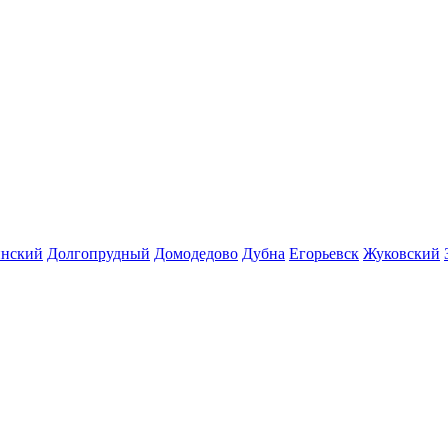
инский
Долгопрудный
Домодедово
Дубна
Егорьевск
Жуковский