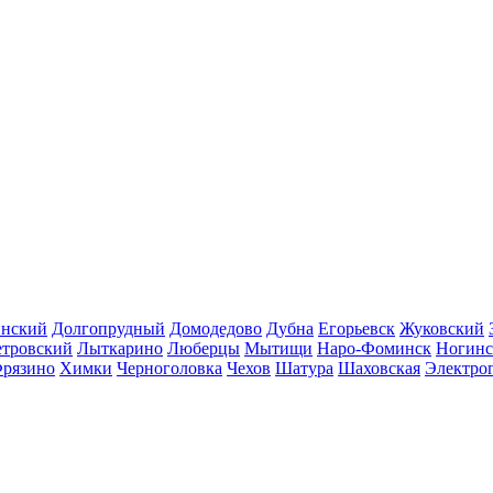
инский
Долгопрудный
Домодедово
Дубна
Егорьевск
Жуковский
етровский
Лыткарино
Люберцы
Мытищи
Наро-Фоминск
Ногинс
рязино
Химки
Черноголовка
Чехов
Шатура
Шаховская
Электро