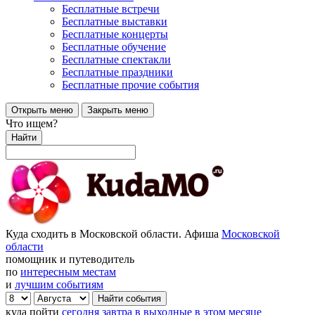
Бесплатные встречи
Бесплатные выставки
Бесплатные концерты
Бесплатные обучение
Бесплатные спектакли
Бесплатные праздники
Бесплатные прочие события
Открыть меню
Закрыть меню
Что ищем?
Найти
Куда сходить в Московской области. Афиша
Московской
области
помощник и путеводитель
по
интересным местам
и
лучшим событиям
куда пойти
сегодня
завтра
в выходные
в этом месяце