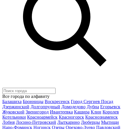
Все города по алфавиту
Балашиха
Бронницы
Воскресенск
Город Сергиев Посад
Дзержинский
Долгопрудный
Домодедово
Дубна
Егорьевск
Жуковский
Звенигород
Ивантеевка
Кашира
Клин
Королев
Котельники
Красноармейск
Красногорск
Краснознаменск
Лобня
Лосино-Петровский
Лыткарино
Люберцы
Мытищи
Наро-Фоминск
Ногинск
Озеры
Орехово-Зуево
Павловский