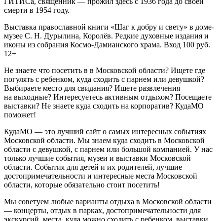
ГИТИСа, священник — прожил здесь с 1936 года до своей
смерти в 1954 году.
Выставка православной книги «Шаг к добру и свету» в доме-
музее С. Н. Дурылина, Королёв. Редкие духовные издания и
иконы из собрания Космо-Дамианского храма. Вход 100 руб.
12+
Не знаете что посетить в в Московской области? Ищете где
погулять с ребенком, куда сходить с парнем или девушкой?
Выбираете место для свидания? Ищете развлечения
на выходные? Интересуетесь активным отдыхом? Посещаете
выставки? Не знаете куда сходить на корпоратив? КудаМО
поможет!
КудаМО — это лучший сайт о самых интересных событиях
Московской области. Мы знаем куда сходить в Московской
области с девушкой, с парнем или большой компанией. У нас
только лучшие события, музеи и выставки Московской
области. События для детей и их родителей, лучшие
достопримечательности и интересные места Московской
области, которые обязательно стоит посетить!
Мы советуем любые варианты отдыха в Московской области
— концерты, отдых в парках, достопримечательности для
экскурсий, места, куда можно сходить с ребенком, выставки,