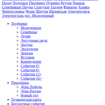
Посад
Подольск
Протвино
Пущино
Реутов
Рошаль
Серебряные Пруды
Серпухов
Талдом
Фрязино
Химки
Черноголовка
Чехов
Шатура
Шаховская
Электрогорск
Электросталь
пос. Молодежный
Подборки
Молодежное
Семейные
Детям
Доступная среда
Льготы
Экскурсии
Лекции
История
Краеведение
События 0+
События 6+
События 12+
События 16+
Праздники
День Победы
День России
Новый год
Пушкинская карта
Бесплатные события