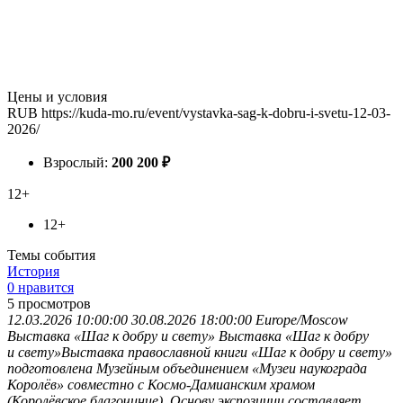
Цены и условия
RUB
https://kuda-mo.ru/event/vystavka-sag-k-dobru-i-svetu-12-03-
2026/
Взрослый:
200
200
₽
12+
12+
Темы события
История
0 нравится
5
просмотров
12.03.2026 10:00:00
30.08.2026 18:00:00
Europe/Moscow
Выставка «Шаг к добру и свету»
Выставка «Шаг к добру
и свету»Выставка православной книги «Шаг к добру и свету»
подготовлена Музейным объединением «Музеи наукограда
Королёв» совместно с Космо-Дамианским храмом
(Королёвское благочиние). Основу экспозиции составляет