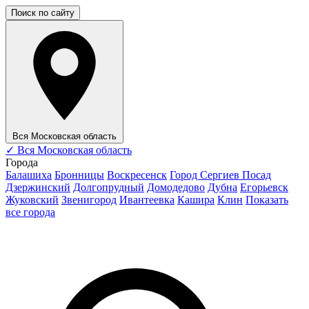
Поиск по сайту
Вся Московская область
✓
Вся Московская область
Города
Балашиха
Бронницы
Воскресенск
Город Сергиев Посад
Дзержинский
Долгопрудный
Домодедово
Дубна
Егорьевск
Жуковский
Звенигород
Ивантеевка
Кашира
Клин
Показать
все города