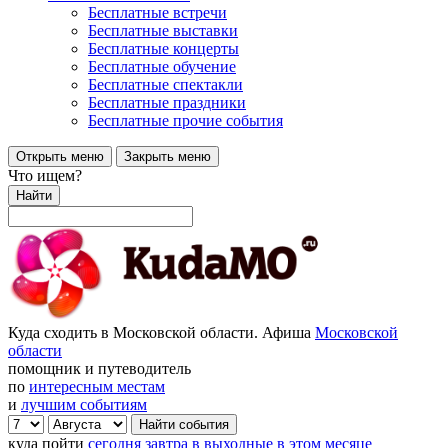
Бесплатные встречи
Бесплатные выставки
Бесплатные концерты
Бесплатные обучение
Бесплатные спектакли
Бесплатные праздники
Бесплатные прочие события
Открыть меню
Закрыть меню
Что ищем?
Найти
Куда сходить в Московской области. Афиша
Московской
области
помощник и путеводитель
по
интересным местам
и
лучшим событиям
куда пойти
сегодня
завтра
в выходные
в этом месяце