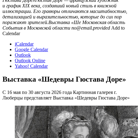
Гюстава Доре»Гюстав Доре — французский художник
и график XIX века, создавший новый стиль в книжной
иллюстрации. Его гравюры отличаются масштабностью,
детализацией и выразительностью, которые до сих пор
поражают зрителей.Выставка «Ше
Московская область
События в Московской области
no@email.provided
Add to
Calendar
iCalendar
Google Calendar
Outlook
Outlook Online
Yahoo! Calendar
Выставка «Шедевры Гюстава Доре»
С 16 мая по 30 августа 2026 года Картинная галерея г.
Люберцы представляет Выставка «Шедевры Гюстава Доре»