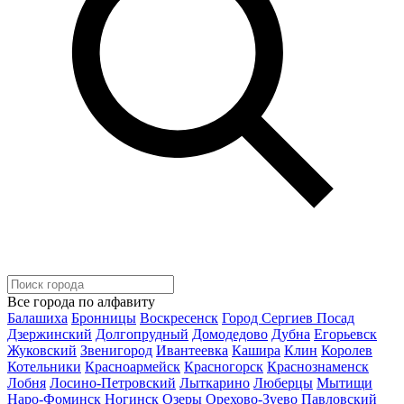
Все города по алфавиту
Балашиха
Бронницы
Воскресенск
Город Сергиев Посад
Дзержинский
Долгопрудный
Домодедово
Дубна
Егорьевск
Жуковский
Звенигород
Ивантеевка
Кашира
Клин
Королев
Котельники
Красноармейск
Красногорск
Краснознаменск
Лобня
Лосино-Петровский
Лыткарино
Люберцы
Мытищи
Наро-Фоминск
Ногинск
Озеры
Орехово-Зуево
Павловский