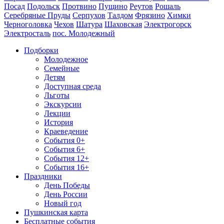
Посад
Подольск
Протвино
Пущино
Реутов
Рошаль
Серебряные Пруды
Серпухов
Талдом
Фрязино
Химки
Черноголовка
Чехов
Шатура
Шаховская
Электрогорск
Электросталь
пос. Молодежный
Подборки
Молодежное
Семейные
Детям
Доступная среда
Льготы
Экскурсии
Лекции
История
Краеведение
События 0+
События 6+
События 12+
События 16+
Праздники
День Победы
День России
Новый год
Пушкинская карта
Бесплатные события