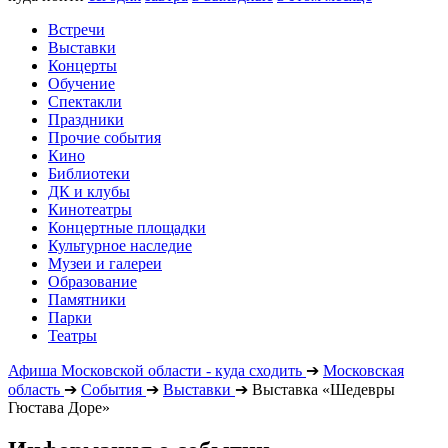
Встречи
Выставки
Концерты
Обучение
Спектакли
Праздники
Прочие события
Кино
Библиотеки
ДК и клубы
Кинотеатры
Концертные площадки
Культурное наследие
Музеи и галереи
Образование
Памятники
Парки
Театры
Афиша Московской области - куда сходить
➔
Московская
область
➔
События
➔
Выставки
➔
Выставка «Шедевры
Гюстава Доре»