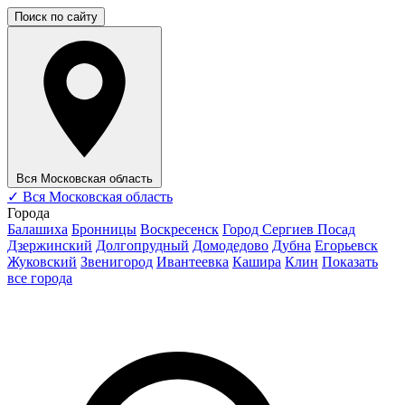
Поиск по сайту
Вся Московская область
✓
Вся Московская область
Города
Балашиха
Бронницы
Воскресенск
Город Сергиев Посад
Дзержинский
Долгопрудный
Домодедово
Дубна
Егорьевск
Жуковский
Звенигород
Ивантеевка
Кашира
Клин
Показать
все города