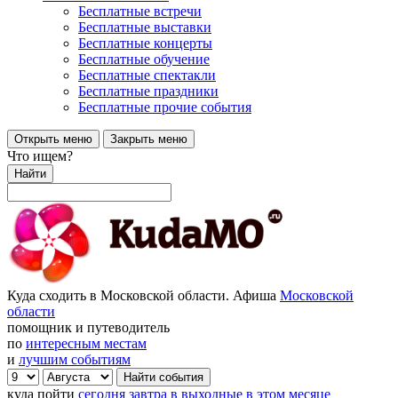
Бесплатные встречи
Бесплатные выставки
Бесплатные концерты
Бесплатные обучение
Бесплатные спектакли
Бесплатные праздники
Бесплатные прочие события
Открыть меню
Закрыть меню
Что ищем?
Найти
Куда сходить в Московской области. Афиша
Московской
области
помощник и путеводитель
по
интересным местам
и
лучшим событиям
куда пойти
сегодня
завтра
в выходные
в этом месяце