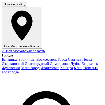
Поиск по сайту
Вся Московская область
✓
Вся Московская область
Города
Балашиха
Бронницы
Воскресенск
Город Сергиев Посад
Дзержинский
Долгопрудный
Домодедово
Дубна
Егорьевск
Жуковский
Звенигород
Ивантеевка
Кашира
Клин
Показать
все города