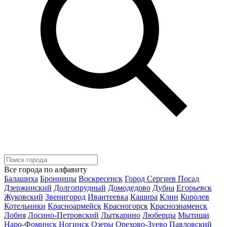
Все города по алфавиту
Балашиха
Бронницы
Воскресенск
Город Сергиев Посад
Дзержинский
Долгопрудный
Домодедово
Дубна
Егорьевск
Жуковский
Звенигород
Ивантеевка
Кашира
Клин
Королев
Котельники
Красноармейск
Красногорск
Краснознаменск
Лобня
Лосино-Петровский
Лыткарино
Люберцы
Мытищи
Наро-Фоминск
Ногинск
Озеры
Орехово-Зуево
Павловский