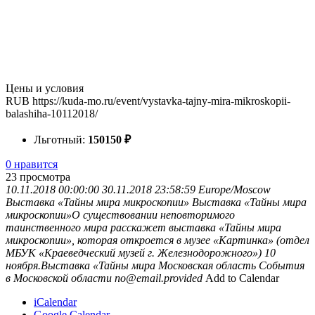
Цены и условия
RUB
https://kuda-mo.ru/event/vystavka-tajny-mira-mikroskopii-
balashiha-10112018/
Льготный:
150
150
₽
0 нравится
23
просмотра
10.11.2018 00:00:00
30.11.2018 23:58:59
Europe/Moscow
Выставка «Тайны мира микроскопии»
Выставка «Тайны мира
микроскопии»О существовании неповторимого
таинственного мира расскажет выставка «Тайны мира
микроскопии», которая откроется в музее «Картинка» (отдел
МБУК «Краеведческий музей г. Железнодорожного») 10
ноября.Выставка «Тайны мира
Московская область
События
в Московской области
no@email.provided
Add to Calendar
iCalendar
Google Calendar