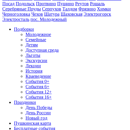
Посад
Подольск
Протвино
Пущино
Реутов
Рошаль
Серебряные Пруды
Серпухов
Талдом
Фрязино
Химки
Черноголовка
Чехов
Шатура
Шаховская
Электрогорск
Электросталь
пос. Молодежный
Подборки
Молодежное
Семейные
Детям
Доступная среда
Льготы
Экскурсии
Лекции
История
Краеведение
События 0+
События 6+
События 12+
События 16+
Праздники
День Победы
День России
Новый год
Пушкинская карта
Бесплатные события