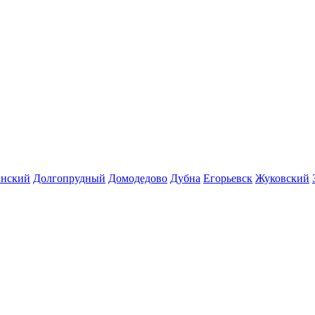
инский
Долгопрудный
Домодедово
Дубна
Егорьевск
Жуковский