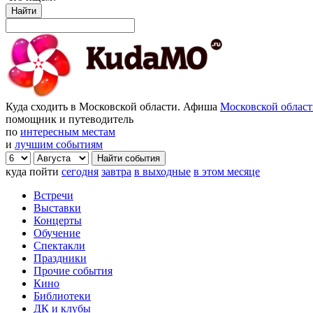
Найти
Куда сходить в Московской области. Афиша
Московской облас
помощник и путеводитель
по
интересным местам
и
лучшим событиям
куда пойти
сегодня
завтра
в выходные
в этом месяце
Встречи
Выставки
Концерты
Обучение
Спектакли
Праздники
Прочие события
Кино
Библиотеки
ДК и клубы