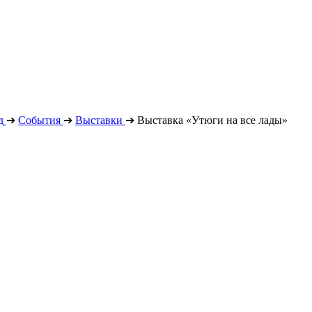
д
➔
События
➔
Выставки
➔
Выставка «Утюги на все лады»