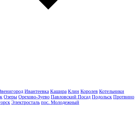
Звенигород
Ивантеевка
Кашира
Клин
Королев
Котельники
к
Озеры
Орехово-Зуево
Павловский Посад
Подольск
Протвино
горск
Электросталь
пос. Молодежный