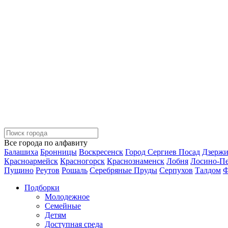
Все города по алфавиту
Балашиха
Бронницы
Воскресенск
Город Сергиев Посад
Дзерж
Красноармейск
Красногорск
Краснознаменск
Лобня
Лосино-П
Пущино
Реутов
Рошаль
Серебряные Пруды
Серпухов
Талдом
Ф
Подборки
Молодежное
Семейные
Детям
Доступная среда