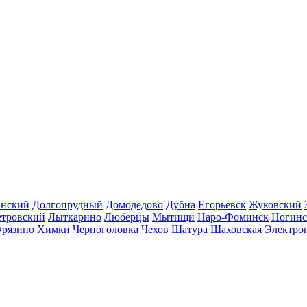
инский
Долгопрудный
Домодедово
Дубна
Егорьевск
Жуковский
етровский
Лыткарино
Люберцы
Мытищи
Наро-Фоминск
Ногинс
рязино
Химки
Черноголовка
Чехов
Шатура
Шаховская
Электро