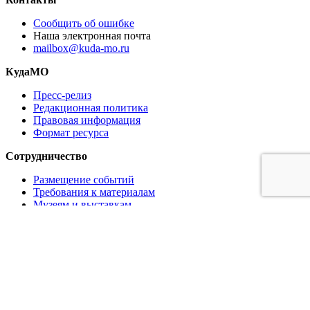
Сообщить об ошибке
Наша электронная почта
mailbox@kuda-mo.ru
КудаМО
Пресс-релиз
Редакционная политика
Правовая информация
Формат ресурса
Сотрудничество
Размещение событий
Требования к материалам
Музеям и выставкам
Ресторанам и кафе
Партнёрам
Реклама на сайте
Коммерческое предложение
Медиа кит
Логотипы в векторе