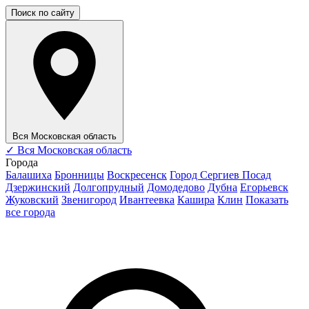
Поиск по сайту
Вся Московская область
✓
Вся Московская область
Города
Балашиха
Бронницы
Воскресенск
Город Сергиев Посад
Дзержинский
Долгопрудный
Домодедово
Дубна
Егорьевск
Жуковский
Звенигород
Ивантеевка
Кашира
Клин
Показать
все города