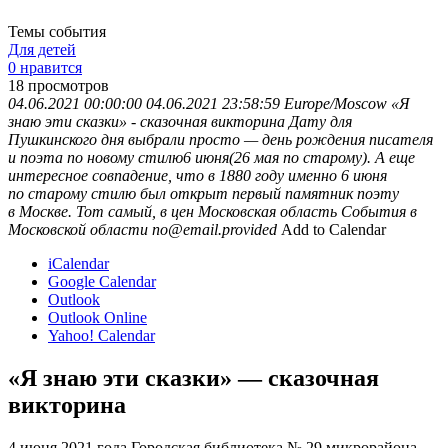
Темы события
Для детей
0 нравится
18
просмотров
04.06.2021 00:00:00
04.06.2021 23:58:59
Europe/Moscow
«Я
знаю эти сказки» - сказочная викторина
Дату для
Пушкинского дня выбрали просто — день рождения писателя
и поэта по новому стилю6 июня(26 мая по старому). А еще
интересное совпадение, что в 1880 году именно 6 июня
по старому стилю был открыт первый памятник поэту
в Москве. Тот самый, в цен
Московская область
События в
Московской области
no@email.provided
Add to Calendar
iCalendar
Google Calendar
Outlook
Outlook Online
Yahoo! Calendar
«Я знаю эти сказки» — сказочная
викторина
4 июня 2021 года Городская библиотека № 29 микрорайона