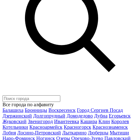
Все города по алфавиту
Балашиха
Бронницы
Воскресенск
Город Сергиев Посад
Дзержинский
Долгопрудный
Домодедово
Дубна
Егорьевск
Жуковский
Звенигород
Ивантеевка
Кашира
Клин
Королев
Котельники
Красноармейск
Красногорск
Краснознаменск
Лобня
Лосино-Петровский
Лыткарино
Люберцы
Мытищи
Наро-Фоминск
Ногинск
Озеры
Орехово-Зуево
Павловский