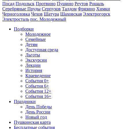
Посад
Подольск
Протвино
Пущино
Реутов
Рошаль
Серебряные Пруды
Серпухов
Талдом
Фрязино
Химки
Черноголовка
Чехов
Шатура
Шаховская
Электрогорск
Электросталь
пос. Молодежный
Подборки
Молодежное
Семейные
Детям
Доступная среда
Льготы
Экскурсии
Лекции
История
Краеведение
События 0+
События 6+
События 12+
События 16+
Праздники
День Победы
День России
Новый год
Пушкинская карта
Бесплатные события