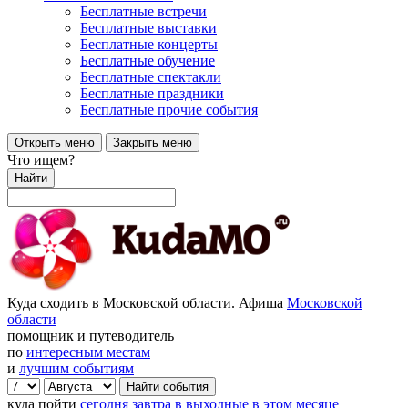
Бесплатные встречи
Бесплатные выставки
Бесплатные концерты
Бесплатные обучение
Бесплатные спектакли
Бесплатные праздники
Бесплатные прочие события
Открыть меню
Закрыть меню
Что ищем?
Найти
Куда сходить в Московской области. Афиша
Московской
области
помощник и путеводитель
по
интересным местам
и
лучшим событиям
куда пойти
сегодня
завтра
в выходные
в этом месяце