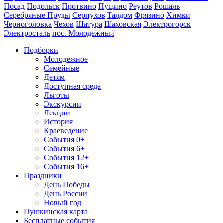
Посад
Подольск
Протвино
Пущино
Реутов
Рошаль
Серебряные Пруды
Серпухов
Талдом
Фрязино
Химки
Черноголовка
Чехов
Шатура
Шаховская
Электрогорск
Электросталь
пос. Молодежный
Подборки
Молодежное
Семейные
Детям
Доступная среда
Льготы
Экскурсии
Лекции
История
Краеведение
События 0+
События 6+
События 12+
События 16+
Праздники
День Победы
День России
Новый год
Пушкинская карта
Бесплатные события