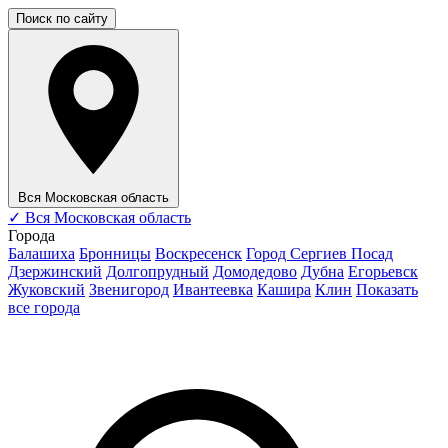
Поиск по сайту
Вся Московская область
✓
Вся Московская область
Города
Балашиха
Бронницы
Воскресенск
Город Сергиев Посад
Дзержинский
Долгопрудный
Домодедово
Дубна
Егорьевск
Жуковский
Звенигород
Ивантеевка
Кашира
Клин
Показать
все города