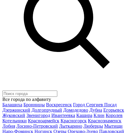
Все города по алфавиту
Балашиха
Бронницы
Воскресенск
Город Сергиев Посад
Дзержинский
Долгопрудный
Домодедово
Дубна
Егорьевск
Жуковский
Звенигород
Ивантеевка
Кашира
Клин
Королев
Котельники
Красноармейск
Красногорск
Краснознаменск
Лобня
Лосино-Петровский
Лыткарино
Люберцы
Мытищи
Наро-Фоминск
Ногинск
Озеры
Орехово-Зуево
Павловский