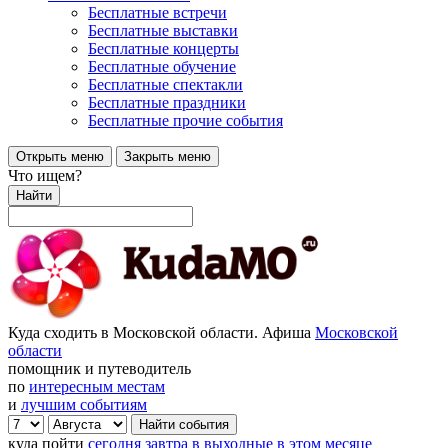
Бесплатные встречи
Бесплатные выставки
Бесплатные концерты
Бесплатные обучение
Бесплатные спектакли
Бесплатные праздники
Бесплатные прочие события
Открыть меню
Закрыть меню
Что ищем?
Найти
Куда сходить в Московской области. Афиша
Московской
области
помощник и путеводитель
по
интересным местам
и
лучшим событиям
куда пойти
сегодня
завтра
в выходные
в этом месяце