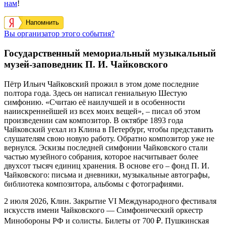
нам
!
Напомнить
Вы организатор этого события?
Государственный мемориальный музыкальный
музей-заповедник П. И. Чайковского
Пётр Ильич Чайковский прожил в этом доме последние
полтора года. Здесь он написал гениальную Шестую
симфонию. «Считаю её наилучшей и в особенности
наиискреннейшей из всех моих вещей», – писал об этом
произведении сам композитор. В октябре 1893 года
Чайковский уехал из Клина в Петербург, чтобы представить
слушателям свою новую работу. Обратно композитор уже не
вернулся. Эскизы последней симфонии Чайковского стали
частью музейного собрания, которое насчитывает более
двухсот тысяч единиц хранения. В основе его – фонд П. И.
Чайковского: письма и дневники, музыкальные автографы,
библиотека композитора, альбомы с фотографиями.
2 июля 2026, Клин. Закрытие VI Международного фестиваля
искусств имени Чайковского — Симфонический оркестр
Минобороны РФ и солисты. Билеты от 700 ₽. Пушкинская