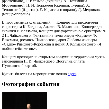
(фортепиано), Р. Ислямов (скрипка), А. Потемкина
(фортепиано), Н. И. Тюркемен (скрипка, Турция), А.
Теплицкий (баритон), Е. Карасева (сопрано), Д. Медникова
(меццо-сопрано).
В программе двух отделений — Концерт для виолончели
с оркестром К. Бодрова, Адажио В. Малинина, Концерт для
скрипки Р. Ислямова, Концерт для фортепиано с оркестром №
2 П. Чайковского, Фантазия на темы оперы «Кармен» Ф.
Ваксмана, романсы Чайковского, ария Любавы из оперы
«Садко» Римского-Корсакова и песня Э. Колмановского «Я
люблю тебя, жизнь».
Концерт проходит на открытом воздухе на территории музея-
заповедника П. И. Чайковского. Доступна оплата
Пушкинской картой.
Купить билеты на мероприятие можно
здесь
.
Фотографии события