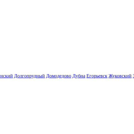
инский
Долгопрудный
Домодедово
Дубна
Егорьевск
Жуковский