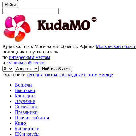
Найти
Куда сходить в Московской области. Афиша
Московской облас
помощник и путеводитель
по
интересным местам
и
лучшим событиям
куда пойти
сегодня
завтра
в выходные
в этом месяце
Встречи
Выставки
Концерты
Обучение
Спектакли
Праздники
Прочие события
Кино
Библиотеки
ДК и клубы