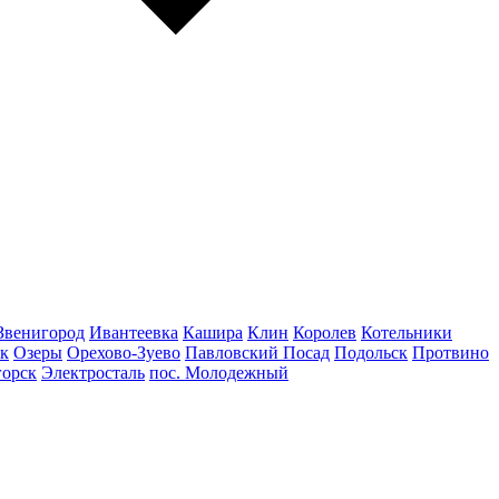
Звенигород
Ивантеевка
Кашира
Клин
Королев
Котельники
к
Озеры
Орехово-Зуево
Павловский Посад
Подольск
Протвино
горск
Электросталь
пос. Молодежный