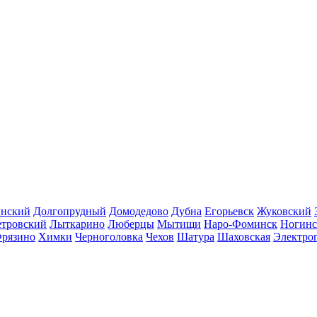
инский
Долгопрудный
Домодедово
Дубна
Егорьевск
Жуковский
етровский
Лыткарино
Люберцы
Мытищи
Наро-Фоминск
Ногинс
рязино
Химки
Черноголовка
Чехов
Шатура
Шаховская
Электро