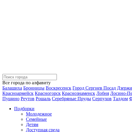
Все города по алфавиту
Балашиха
Бронницы
Воскресенск
Город Сергиев Посад
Дзерж
Красноармейск
Красногорск
Краснознаменск
Лобня
Лосино-П
Пущино
Реутов
Рошаль
Серебряные Пруды
Серпухов
Талдом
Ф
Подборки
Молодежное
Семейные
Детям
Доступная среда