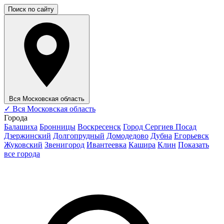
Поиск по сайту
Вся Московская область
✓
Вся Московская область
Города
Балашиха
Бронницы
Воскресенск
Город Сергиев Посад
Дзержинский
Долгопрудный
Домодедово
Дубна
Егорьевск
Жуковский
Звенигород
Ивантеевка
Кашира
Клин
Показать
все города