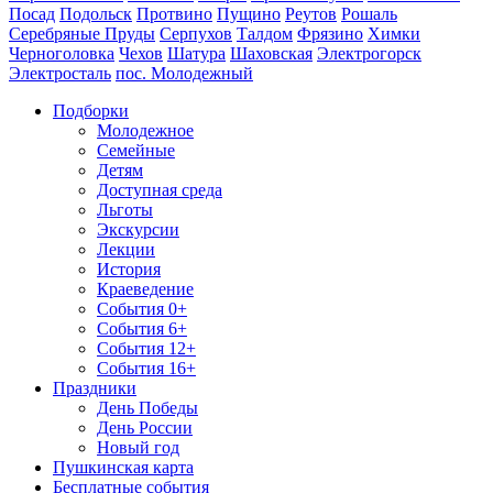
Посад
Подольск
Протвино
Пущино
Реутов
Рошаль
Серебряные Пруды
Серпухов
Талдом
Фрязино
Химки
Черноголовка
Чехов
Шатура
Шаховская
Электрогорск
Электросталь
пос. Молодежный
Подборки
Молодежное
Семейные
Детям
Доступная среда
Льготы
Экскурсии
Лекции
История
Краеведение
События 0+
События 6+
События 12+
События 16+
Праздники
День Победы
День России
Новый год
Пушкинская карта
Бесплатные события