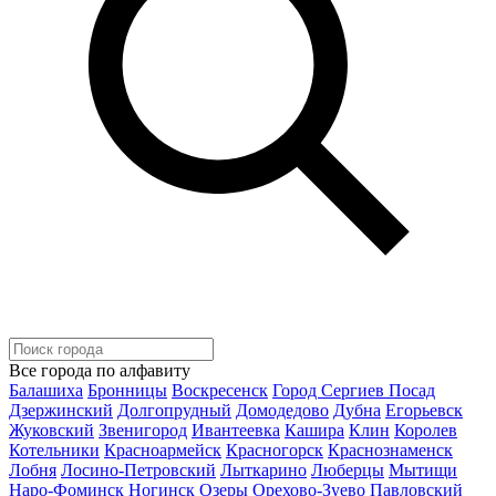
Все города по алфавиту
Балашиха
Бронницы
Воскресенск
Город Сергиев Посад
Дзержинский
Долгопрудный
Домодедово
Дубна
Егорьевск
Жуковский
Звенигород
Ивантеевка
Кашира
Клин
Королев
Котельники
Красноармейск
Красногорск
Краснознаменск
Лобня
Лосино-Петровский
Лыткарино
Люберцы
Мытищи
Наро-Фоминск
Ногинск
Озеры
Орехово-Зуево
Павловский