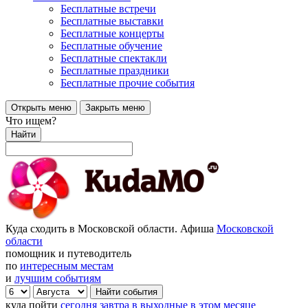
Бесплатные встречи
Бесплатные выставки
Бесплатные концерты
Бесплатные обучение
Бесплатные спектакли
Бесплатные праздники
Бесплатные прочие события
Открыть меню
Закрыть меню
Что ищем?
Найти
Куда сходить в Московской области. Афиша
Московской
области
помощник и путеводитель
по
интересным местам
и
лучшим событиям
куда пойти
сегодня
завтра
в выходные
в этом месяце