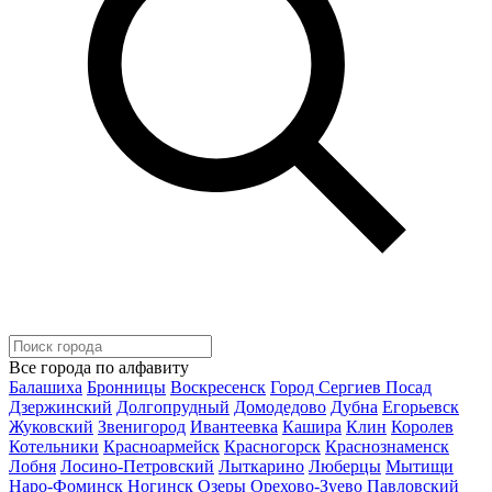
Все города по алфавиту
Балашиха
Бронницы
Воскресенск
Город Сергиев Посад
Дзержинский
Долгопрудный
Домодедово
Дубна
Егорьевск
Жуковский
Звенигород
Ивантеевка
Кашира
Клин
Королев
Котельники
Красноармейск
Красногорск
Краснознаменск
Лобня
Лосино-Петровский
Лыткарино
Люберцы
Мытищи
Наро-Фоминск
Ногинск
Озеры
Орехово-Зуево
Павловский