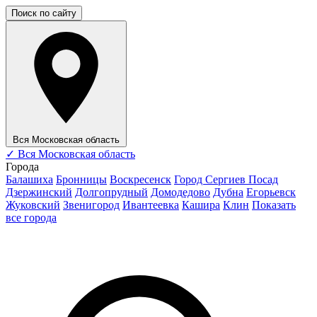
Поиск по сайту
Вся Московская область
✓
Вся Московская область
Города
Балашиха
Бронницы
Воскресенск
Город Сергиев Посад
Дзержинский
Долгопрудный
Домодедово
Дубна
Егорьевск
Жуковский
Звенигород
Ивантеевка
Кашира
Клин
Показать
все города