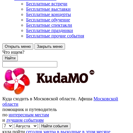
Бесплатные встречи
Бесплатные выставки
Бесплатные концерты
Бесплатные обучение
Бесплатные спектакли
Бесплатные праздники
Бесплатные прочие события
Открыть меню
Закрыть меню
Что ищем?
Найти
Куда сходить в Московской области. Афиша
Московской
области
помощник и путеводитель
по
интересным местам
и
лучшим событиям
куда пойти
сегодня
завтра
в выходные
в этом месяце