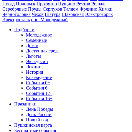
Посад
Подольск
Протвино
Пущино
Реутов
Рошаль
Серебряные Пруды
Серпухов
Талдом
Фрязино
Химки
Черноголовка
Чехов
Шатура
Шаховская
Электрогорск
Электросталь
пос. Молодежный
Подборки
Молодежное
Семейные
Детям
Доступная среда
Льготы
Экскурсии
Лекции
История
Краеведение
События 0+
События 6+
События 12+
События 16+
Праздники
День Победы
День России
Новый год
Пушкинская карта
Бесплатные события