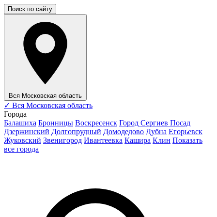
Поиск по сайту
Вся Московская область
✓
Вся Московская область
Города
Балашиха
Бронницы
Воскресенск
Город Сергиев Посад
Дзержинский
Долгопрудный
Домодедово
Дубна
Егорьевск
Жуковский
Звенигород
Ивантеевка
Кашира
Клин
Показать
все города