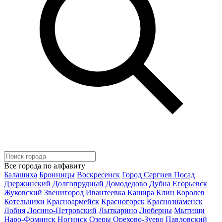
Все города по алфавиту
Балашиха
Бронницы
Воскресенск
Город Сергиев Посад
Дзержинский
Долгопрудный
Домодедово
Дубна
Егорьевск
Жуковский
Звенигород
Ивантеевка
Кашира
Клин
Королев
Котельники
Красноармейск
Красногорск
Краснознаменск
Лобня
Лосино-Петровский
Лыткарино
Люберцы
Мытищи
Наро-Фоминск
Ногинск
Озеры
Орехово-Зуево
Павловский