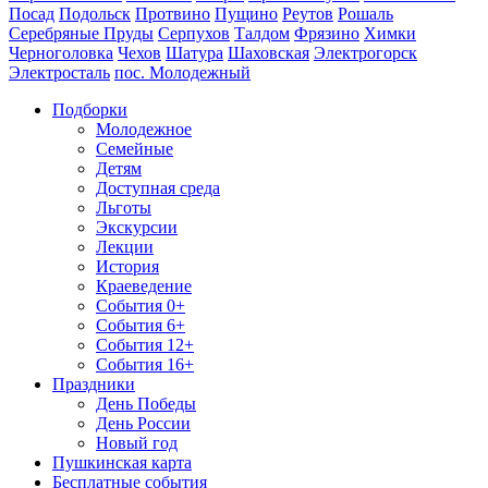
Посад
Подольск
Протвино
Пущино
Реутов
Рошаль
Серебряные Пруды
Серпухов
Талдом
Фрязино
Химки
Черноголовка
Чехов
Шатура
Шаховская
Электрогорск
Электросталь
пос. Молодежный
Подборки
Молодежное
Семейные
Детям
Доступная среда
Льготы
Экскурсии
Лекции
История
Краеведение
События 0+
События 6+
События 12+
События 16+
Праздники
День Победы
День России
Новый год
Пушкинская карта
Бесплатные события