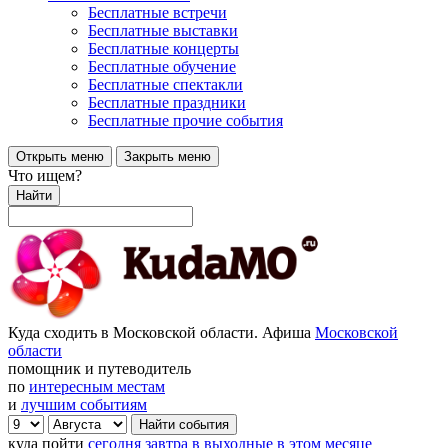
Бесплатные встречи
Бесплатные выставки
Бесплатные концерты
Бесплатные обучение
Бесплатные спектакли
Бесплатные праздники
Бесплатные прочие события
Открыть меню
Закрыть меню
Что ищем?
Найти
Куда сходить в Московской области. Афиша
Московской
области
помощник и путеводитель
по
интересным местам
и
лучшим событиям
куда пойти
сегодня
завтра
в выходные
в этом месяце