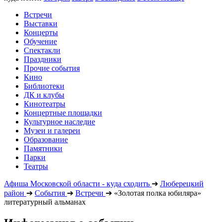
Встречи
Выставки
Концерты
Обучение
Спектакли
Праздники
Прочие события
Кино
Библиотеки
ДК и клубы
Кинотеатры
Концертные площадки
Культурное наследие
Музеи и галереи
Образование
Памятники
Парки
Театры
Афиша Московской области - куда сходить
➔
Люберецкий
район
➔
События
➔
Встречи
➔
«Золотая полка юбиляра»
литературный альманах