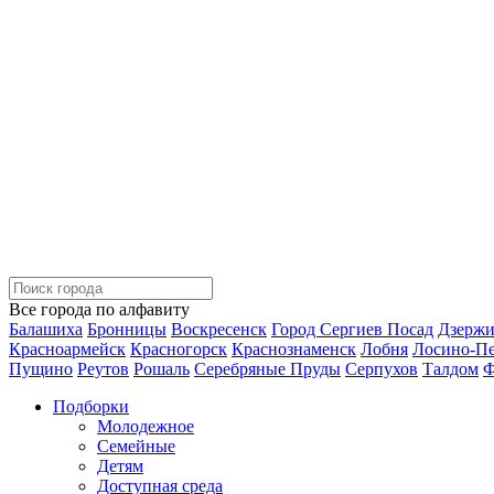
Все города по алфавиту
Балашиха
Бронницы
Воскресенск
Город Сергиев Посад
Дзерж
Красноармейск
Красногорск
Краснознаменск
Лобня
Лосино-П
Пущино
Реутов
Рошаль
Серебряные Пруды
Серпухов
Талдом
Ф
Подборки
Молодежное
Семейные
Детям
Доступная среда