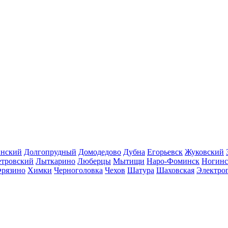
инский
Долгопрудный
Домодедово
Дубна
Егорьевск
Жуковский
етровский
Лыткарино
Люберцы
Мытищи
Наро-Фоминск
Ногинс
рязино
Химки
Черноголовка
Чехов
Шатура
Шаховская
Электро