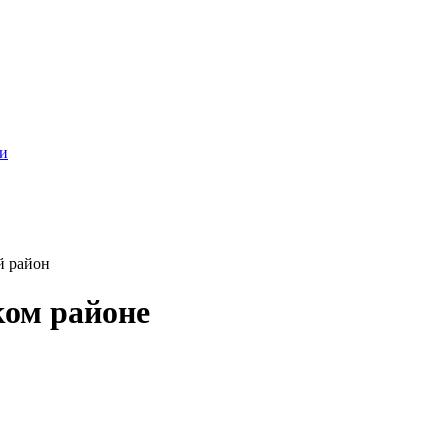
ти
й район
ком районе