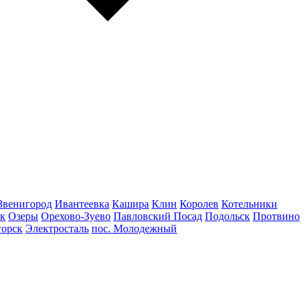
Звенигород
Ивантеевка
Кашира
Клин
Королев
Котельники
к
Озеры
Орехово-Зуево
Павловский Посад
Подольск
Протвино
горск
Электросталь
пос. Молодежный