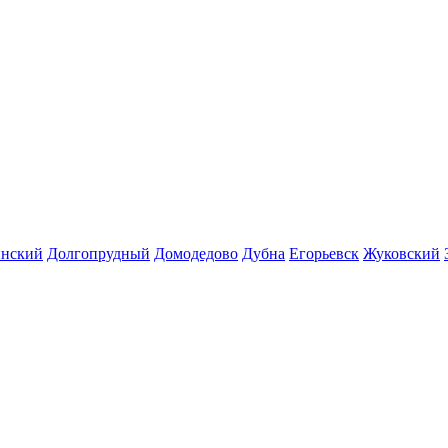
инский
Долгопрудный
Домодедово
Дубна
Егорьевск
Жуковский