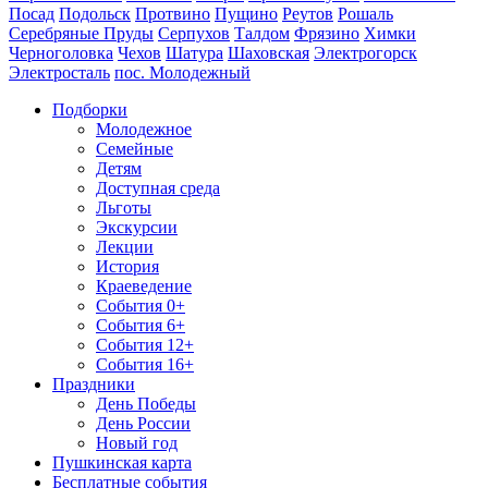
Посад
Подольск
Протвино
Пущино
Реутов
Рошаль
Серебряные Пруды
Серпухов
Талдом
Фрязино
Химки
Черноголовка
Чехов
Шатура
Шаховская
Электрогорск
Электросталь
пос. Молодежный
Подборки
Молодежное
Семейные
Детям
Доступная среда
Льготы
Экскурсии
Лекции
История
Краеведение
События 0+
События 6+
События 12+
События 16+
Праздники
День Победы
День России
Новый год
Пушкинская карта
Бесплатные события