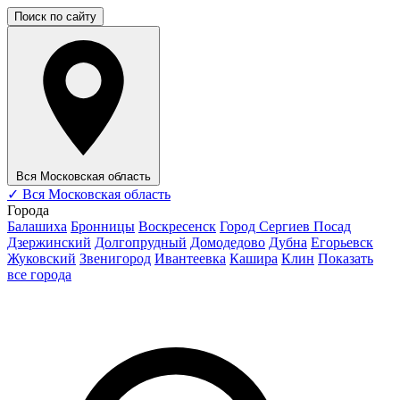
Поиск по сайту
Вся Московская область
✓
Вся Московская область
Города
Балашиха
Бронницы
Воскресенск
Город Сергиев Посад
Дзержинский
Долгопрудный
Домодедово
Дубна
Егорьевск
Жуковский
Звенигород
Ивантеевка
Кашира
Клин
Показать
все города