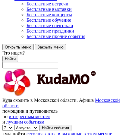
Бесплатные встречи
Бесплатные выставки
Бесплатные концерты
Бесплатные обучение
Бесплатные спектакли
Бесплатные праздники
Бесплатные прочие события
Открыть меню
Закрыть меню
Что ищем?
Найти
Куда сходить в Московской области. Афиша
Московской
области
помощник и путеводитель
по
интересным местам
и
лучшим событиям
куда пойти
сегодня
завтра
в выходные
в этом месяце