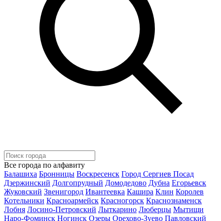
Все города по алфавиту
Балашиха
Бронницы
Воскресенск
Город Сергиев Посад
Дзержинский
Долгопрудный
Домодедово
Дубна
Егорьевск
Жуковский
Звенигород
Ивантеевка
Кашира
Клин
Королев
Котельники
Красноармейск
Красногорск
Краснознаменск
Лобня
Лосино-Петровский
Лыткарино
Люберцы
Мытищи
Наро-Фоминск
Ногинск
Озеры
Орехово-Зуево
Павловский