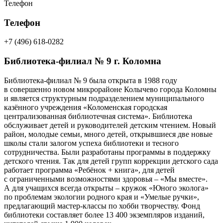
Телефон
Телефон
+7 (496) 618-0282
Библиотека-филиал № 9 г. Коломна
Библиотека-филиал № 9 была открыта в 1988 году
в совершенно новом микрорайоне Колычево города Коломны
и является структурным подразделением муниципального
казённого учреждения «Коломенская городская
централизованная библиотечная система». Библиотека
обслуживает детей и руководителей детским чтением.
Новый
район, молодые семьи, много детей, открывшиеся две новые
школы стали залогом успеха
библиотеки и тесного
сотрудничества. Были разработаны
программы в поддержку
детского чтения. Так для детей групп коррекции детского сада
работает программа «Ребёнок + книга», для детей
с ограниченными возможностями здоровья – «Мы вместе».
А для учащихся всегда открыты – кружок «Юного эколога»
по проблемам экологии родного края
и «Умелые ручки»,
предлагающий мастер-классы по хобби творчеству. Фонд
библиотеки составляет более 13 400 экземпляров изданий,