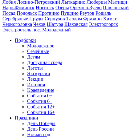
Лобня
Лосино-Петровский
Лыткарино
Люберцы
Мытищи
Наро-Фоминск
Ногинск
Озеры
Орехово-Зуево
Павловский
Посад
Подольск
Протвино
Пущино
Реутов
Рошаль
Серебряные Пруды
Серпухов
Талдом
Фрязино
Химки
Черноголовка
Чехов
Шатура
Шаховская
Электрогорск
Электросталь
пос. Молодежный
Подборки
Молодежное
Семейные
Детям
Доступная среда
Льготы
Экскурсии
Лекции
История
Краеведение
События 0+
События 6+
События 12+
События 16+
Праздники
День Победы
День России
Новый год