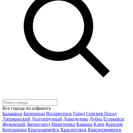
Все города по алфавиту
Балашиха
Бронницы
Воскресенск
Город Сергиев Посад
Дзержинский
Долгопрудный
Домодедово
Дубна
Егорьевск
Жуковский
Звенигород
Ивантеевка
Кашира
Клин
Королев
Котельники
Красноармейск
Красногорск
Краснознаменск