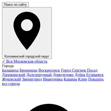
Поиск по сайту
Коломенский городской округ
✓
Вся Московская область
Города
Балашиха
Бронницы
Воскресенск
Город Сергиев Посад
Дзержинский
Долгопрудный
Домодедово
Дубна
Егорьевск
Жуковский
Звенигород
Ивантеевка
Кашира
Клин
Показать
все города