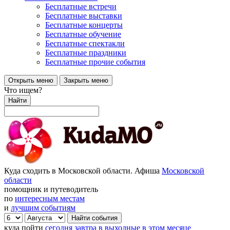
Бесплатные встречи
Бесплатные выставки
Бесплатные концерты
Бесплатные обучение
Бесплатные спектакли
Бесплатные праздники
Бесплатные прочие события
Открыть меню
Закрыть меню
Что ищем?
Найти
Куда сходить в Московской области. Афиша
Московской
области
помощник и путеводитель
по
интересным местам
и
лучшим событиям
куда пойти
сегодня
завтра
в выходные
в этом месяце