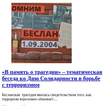
«В память о трагедии» – тематическая
беседа ко Дню Солидарности в борьбе
с терроризмом
Бесланская трагедия явилась свидетельством того, как
терроризм вероломно обживает…