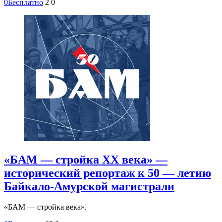
0
Бесплатно
2
0
«БАМ — стройка ХХ века» —
исторический репортаж к 50 — летию
Байкало-Амурской магистрали
«БАМ — стройка века».