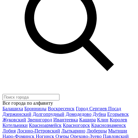
Все города по алфавиту
Балашиха
Бронницы
Воскресенск
Город Сергиев Посад
Дзержинский
Долгопрудный
Домодедово
Дубна
Егорьевск
Жуковский
Звенигород
Ивантеевка
Кашира
Клин
Королев
Котельники
Красноармейск
Красногорск
Краснознаменск
Лобня
Лосино-Петровский
Лыткарино
Люберцы
Мытищи
Наро-Фоминск
Ногинск
Озеры
Орехово-Зуево
Павловский