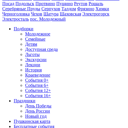
Посад
Подольск
Протвино
Пущино
Реутов
Рошаль
Серебряные Пруды
Серпухов
Талдом
Фрязино
Химки
Черноголовка
Чехов
Шатура
Шаховская
Электрогорск
Электросталь
пос. Молодежный
Подборки
Молодежное
Семейные
Детям
Доступная среда
Льготы
Экскурсии
Лекции
История
Краеведение
События 0+
События 6+
События 12+
События 16+
Праздники
День Победы
День России
Новый год
Пушкинская карта
Бесплатные события