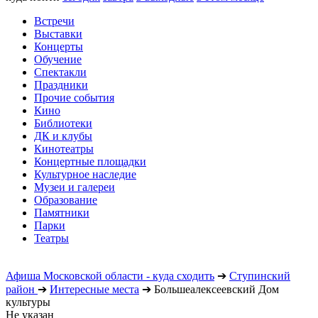
Встречи
Выставки
Концерты
Обучение
Спектакли
Праздники
Прочие события
Кино
Библиотеки
ДК и клубы
Кинотеатры
Концертные площадки
Культурное наследие
Музеи и галереи
Образование
Памятники
Парки
Театры
Афиша Московской области - куда сходить
➔
Ступинский
район
➔
Интересные места
➔
Большеалексеевский Дом
культуры
Не указан