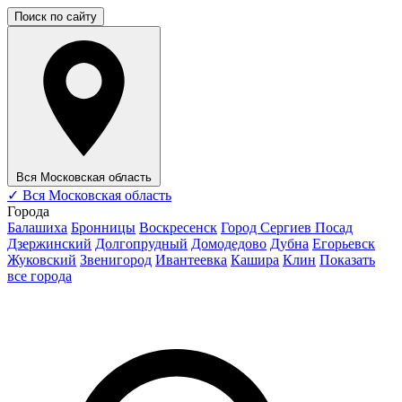
Поиск по сайту
Вся Московская область
✓
Вся Московская область
Города
Балашиха
Бронницы
Воскресенск
Город Сергиев Посад
Дзержинский
Долгопрудный
Домодедово
Дубна
Егорьевск
Жуковский
Звенигород
Ивантеевка
Кашира
Клин
Показать
все города