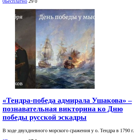
0
Бесплатно
29
0
«Тендра-победа адмирала Ушакова» –
познавательная викторина ко Дню
победы русской эскадры
В ходе двухдневного морского сражения у о. Тендра в 1790 г.