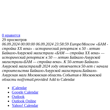
0 нравится
29
просмотров
06.09.2024 00:00:00
06.09.2024 23:58:59
Europe/Moscow
«БАМ -
стройка ХХ века» - исторический репортаж к 50 - летию
Байкало-Амурской магистрали
«БАМ — стройка ХХ века» —
исторический репортаж к 50 — летию Байкало-Амурской
магистрали«БАМ — стройка века». К 50-летию Байкало-
Амурской магистралиВ 2024 году отмечается 50-лет с начала
строительства Байкало-Амурской магистрали.Байкало-
Амурская маги
Московская область
События в Московской
области
no@email.provided
Add to Calendar
iCalendar
Google Calendar
Outlook
Outlook Online
Yahoo! Calendar