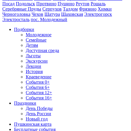
Посад
Подольск
Протвино
Пущино
Реутов
Рошаль
Серебряные Пруды
Серпухов
Талдом
Фрязино
Химки
Черноголовка
Чехов
Шатура
Шаховская
Электрогорск
Электросталь
пос. Молодежный
Подборки
Молодежное
Семейные
Детям
Доступная среда
Льготы
Экскурсии
Лекции
История
Краеведение
События 0+
События 6+
События 12+
События 16+
Праздники
День Победы
День России
Новый год
Пушкинская карта
Бесплатные события