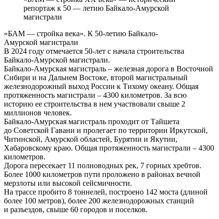
репортаж к 50 — летию Байкало-Амурской
магистрали
«БАМ — стройка века». К 50-летию Байкало-
Амурской магистрали
В 2024 году отмечается 50-лет с начала строительства
Байкало-Амурской магистрали.
Байкало-Амурская магистраль – железная дорога в Восточной
Сибири и на Дальнем Востоке, второй магистральный
железнодорожный выход России к Тихому океану. Общая
протяженность магистрали – 4300 километров. За всю
историю ее строительства в нем участвовали свыше 2
миллионов человек.
Байкало-Амурская магистраль проходит от Тайшета
до Советской Гавани и пролегает по территории Иркутской,
Читинской, Амурской областей, Бурятии и Якутии,
Хабаровскому краю. Общая протяженность магистрали – 4300
километров.
Дорога пересекает 11 полноводных рек, 7 горных хребтов.
Более 1000 километров пути проложено в районах вечной
мерзлоты или высокой сейсмичности.
На трассе пробито 8 тоннелей, построено 142 моста (длиной
более 100 метров), более 200 железнодорожных станций
и разъездов, свыше 60 городов и поселков.