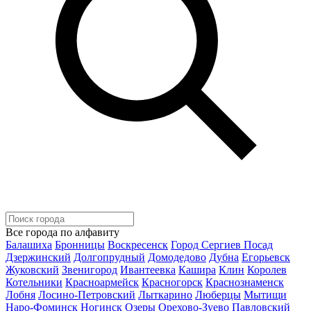
Все города по алфавиту
Балашиха
Бронницы
Воскресенск
Город Сергиев Посад
Дзержинский
Долгопрудный
Домодедово
Дубна
Егорьевск
Жуковский
Звенигород
Ивантеевка
Кашира
Клин
Королев
Котельники
Красноармейск
Красногорск
Краснознаменск
Лобня
Лосино-Петровский
Лыткарино
Люберцы
Мытищи
Наро-Фоминск
Ногинск
Озеры
Орехово-Зуево
Павловский