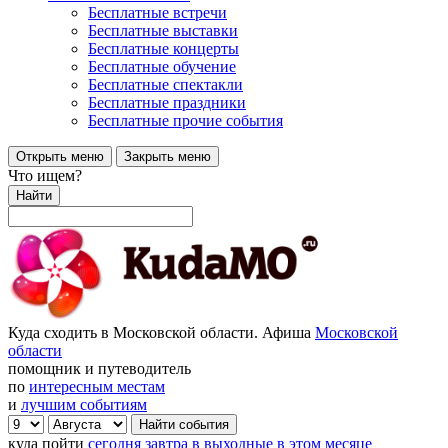
Бесплатные встречи
Бесплатные выставки
Бесплатные концерты
Бесплатные обучение
Бесплатные спектакли
Бесплатные праздники
Бесплатные прочие события
Открыть меню
Закрыть меню
Что ищем?
Найти
Куда сходить в Московской области. Афиша
Московской
области
помощник и путеводитель
по
интересным местам
и
лучшим событиям
куда пойти
сегодня
завтра
в выходные
в этом месяце