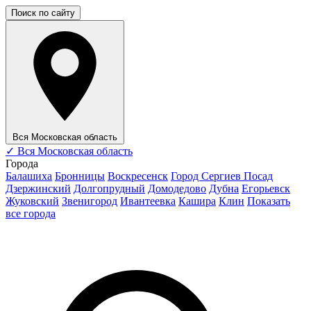
Поиск по сайту
Вся Московская область
✓
Вся Московская область
Города
Балашиха
Бронницы
Воскресенск
Город Сергиев Посад
Дзержинский
Долгопрудный
Домодедово
Дубна
Егорьевск
Жуковский
Звенигород
Ивантеевка
Кашира
Клин
Показать
все города