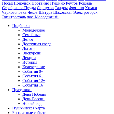
Посад
Подольск
Протвино
Пущино
Реутов
Рошаль
Серебряные Пруды
Серпухов
Талдом
Фрязино
Химки
Черноголовка
Чехов
Шатура
Шаховская
Электрогорск
Электросталь
пос. Молодежный
Подборки
Молодежное
Семейные
Детям
Доступная среда
Льготы
Экскурсии
Лекции
История
Краеведение
События 0+
События 6+
События 12+
События 16+
Праздники
День Победы
День России
Новый год
Пушкинская карта
Бесплатные события