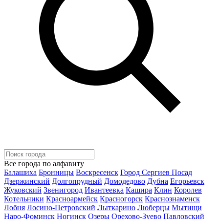
Все города по алфавиту
Балашиха
Бронницы
Воскресенск
Город Сергиев Посад
Дзержинский
Долгопрудный
Домодедово
Дубна
Егорьевск
Жуковский
Звенигород
Ивантеевка
Кашира
Клин
Королев
Котельники
Красноармейск
Красногорск
Краснознаменск
Лобня
Лосино-Петровский
Лыткарино
Люберцы
Мытищи
Наро-Фоминск
Ногинск
Озеры
Орехово-Зуево
Павловский