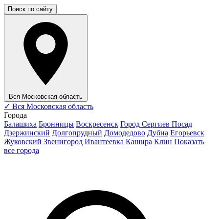
Поиск по сайту
Вся Московская область
✓
Вся Московская область
Города
Балашиха
Бронницы
Воскресенск
Город Сергиев Посад
Дзержинский
Долгопрудный
Домодедово
Дубна
Егорьевск
Жуковский
Звенигород
Ивантеевка
Кашира
Клин
Показать
все города