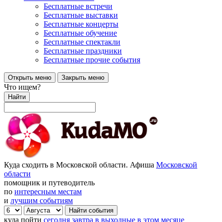
Бесплатные встречи
Бесплатные выставки
Бесплатные концерты
Бесплатные обучение
Бесплатные спектакли
Бесплатные праздники
Бесплатные прочие события
Открыть меню
Закрыть меню
Что ищем?
Найти
Куда сходить в Московской области. Афиша
Московской
области
помощник и путеводитель
по
интересным местам
и
лучшим событиям
куда пойти
сегодня
завтра
в выходные
в этом месяце