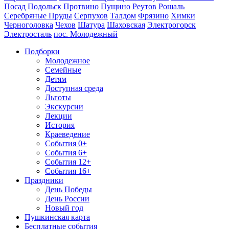
Посад
Подольск
Протвино
Пущино
Реутов
Рошаль
Серебряные Пруды
Серпухов
Талдом
Фрязино
Химки
Черноголовка
Чехов
Шатура
Шаховская
Электрогорск
Электросталь
пос. Молодежный
Подборки
Молодежное
Семейные
Детям
Доступная среда
Льготы
Экскурсии
Лекции
История
Краеведение
События 0+
События 6+
События 12+
События 16+
Праздники
День Победы
День России
Новый год
Пушкинская карта
Бесплатные события