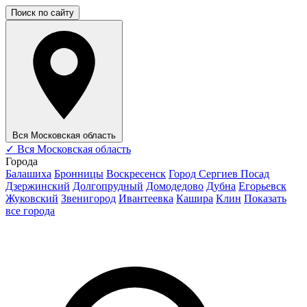
Поиск по сайту
Вся Московская область
✓
Вся Московская область
Города
Балашиха
Бронницы
Воскресенск
Город Сергиев Посад
Дзержинский
Долгопрудный
Домодедово
Дубна
Егорьевск
Жуковский
Звенигород
Ивантеевка
Кашира
Клин
Показать
все города