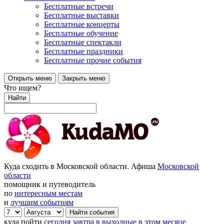
Бесплатные встречи
Бесплатные выставки
Бесплатные концерты
Бесплатные обучение
Бесплатные спектакли
Бесплатные праздники
Бесплатные прочие события
Открыть меню
Закрыть меню
Что ищем?
Найти
Куда сходить в Московской области. Афиша
Московской
области
помощник и путеводитель
по
интересным местам
и
лучшим событиям
куда пойти
сегодня
завтра
в выходные
в этом месяце