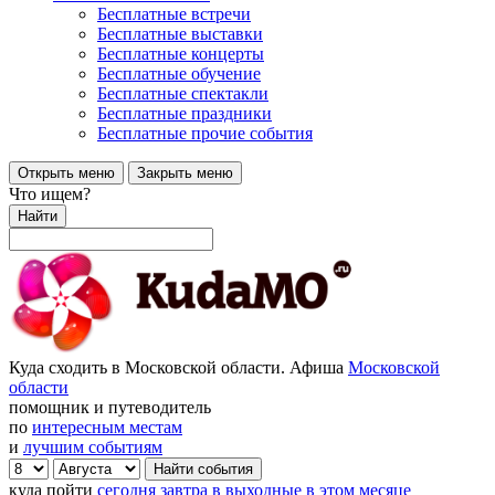
Бесплатные встречи
Бесплатные выставки
Бесплатные концерты
Бесплатные обучение
Бесплатные спектакли
Бесплатные праздники
Бесплатные прочие события
Открыть меню
Закрыть меню
Что ищем?
Найти
Куда сходить в Московской области. Афиша
Московской
области
помощник и путеводитель
по
интересным местам
и
лучшим событиям
куда пойти
сегодня
завтра
в выходные
в этом месяце