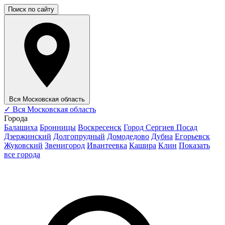
Поиск по сайту
Вся Московская область
✓
Вся Московская область
Города
Балашиха
Бронницы
Воскресенск
Город Сергиев Посад
Дзержинский
Долгопрудный
Домодедово
Дубна
Егорьевск
Жуковский
Звенигород
Ивантеевка
Кашира
Клин
Показать
все города