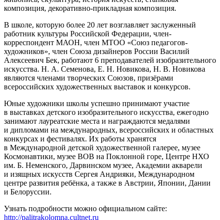
композиция, декоративно-прикладная композиция.
В школе, которую более 20 лет возглавляет заслуженный
работник культуры Российской Федерации, член-
корреспондент МАОН, член МТОО «Союз педагогов-
художников», член Союза дизайнеров России Василий
Алексеевич Бек, работают 6 преподавателей изобразительного
искусства. Н. А. Семенова, Е. Н. Новикова, Н. В. Новикова
являются членами творческих Союзов, призёрами
всероссийских художественных выставок и конкурсов.
Юные художники школы успешно принимают участие
в выставках детского изобразительного искусства, ежегодно
занимают лауреатские места и награждаются медалями
и дипломами на международных, всероссийских и областных
конкурсах и фестивалях. Их работы хранятся
в Международной детской художественной галерее, музее
Космонавтики, музее ВОВ на Поклонной горе, Центре НХО
им. Б. Неменского, Дарвинском музее, Академии акварели
и изящных искусств Сергея Андрияки, Международном
центре развития ребёнка, а также в Австрии, Японии, Дании
и Белоруссии.
Узнать подробности можно официальном сайте:
http://palitrakolomna.cultnet.ru