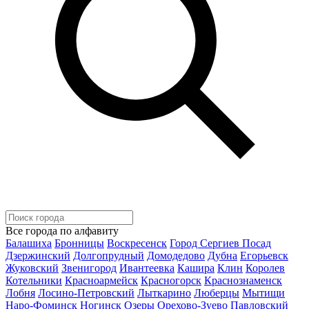
Все города по алфавиту
Балашиха
Бронницы
Воскресенск
Город Сергиев Посад
Дзержинский
Долгопрудный
Домодедово
Дубна
Егорьевск
Жуковский
Звенигород
Ивантеевка
Кашира
Клин
Королев
Котельники
Красноармейск
Красногорск
Краснознаменск
Лобня
Лосино-Петровский
Лыткарино
Люберцы
Мытищи
Наро-Фоминск
Ногинск
Озеры
Орехово-Зуево
Павловский