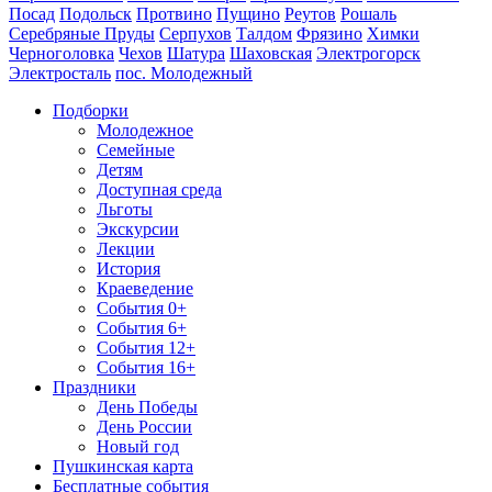
Посад
Подольск
Протвино
Пущино
Реутов
Рошаль
Серебряные Пруды
Серпухов
Талдом
Фрязино
Химки
Черноголовка
Чехов
Шатура
Шаховская
Электрогорск
Электросталь
пос. Молодежный
Подборки
Молодежное
Семейные
Детям
Доступная среда
Льготы
Экскурсии
Лекции
История
Краеведение
События 0+
События 6+
События 12+
События 16+
Праздники
День Победы
День России
Новый год
Пушкинская карта
Бесплатные события