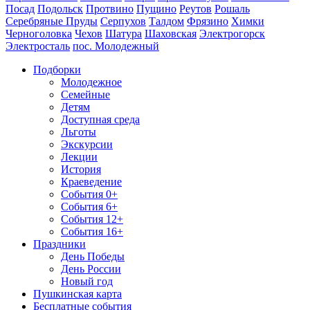
Посад
Подольск
Протвино
Пущино
Реутов
Рошаль
Серебряные Пруды
Серпухов
Талдом
Фрязино
Химки
Черноголовка
Чехов
Шатура
Шаховская
Электрогорск
Электросталь
пос. Молодежный
Подборки
Молодежное
Семейные
Детям
Доступная среда
Льготы
Экскурсии
Лекции
История
Краеведение
События 0+
События 6+
События 12+
События 16+
Праздники
День Победы
День России
Новый год
Пушкинская карта
Бесплатные события