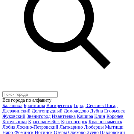
Все города по алфавиту
Балашиха
Бронницы
Воскресенск
Город Сергиев Посад
Дзержинский
Долгопрудный
Домодедово
Дубна
Егорьевск
Жуковский
Звенигород
Ивантеевка
Кашира
Клин
Королев
Котельники
Красноармейск
Красногорск
Краснознаменск
Лобня
Лосино-Петровский
Лыткарино
Люберцы
Мытищи
Наро-Фоминск
Ногинск
Озеры
Орехово-Зуево
Павловский