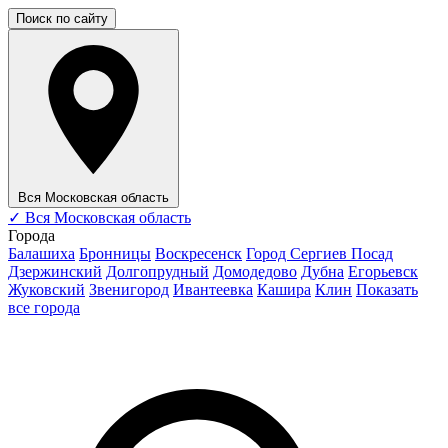
Поиск по сайту
Вся Московская область
✓
Вся Московская область
Города
Балашиха
Бронницы
Воскресенск
Город Сергиев Посад
Дзержинский
Долгопрудный
Домодедово
Дубна
Егорьевск
Жуковский
Звенигород
Ивантеевка
Кашира
Клин
Показать
все города