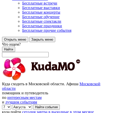
Бесплатные встречи
Бесплатные выставки
Бесплатные концерты
Бесплатные обучение
Бесплатные спектакли
Бесплатные праздники
Бесплатные прочие события
Открыть меню
Закрыть меню
Что ищем?
Найти
Куда сходить в Московской области. Афиша
Московской
области
помощник и путеводитель
по
интересным местам
и
лучшим событиям
куда пойти
сегодня
завтра
в выходные
в этом месяце