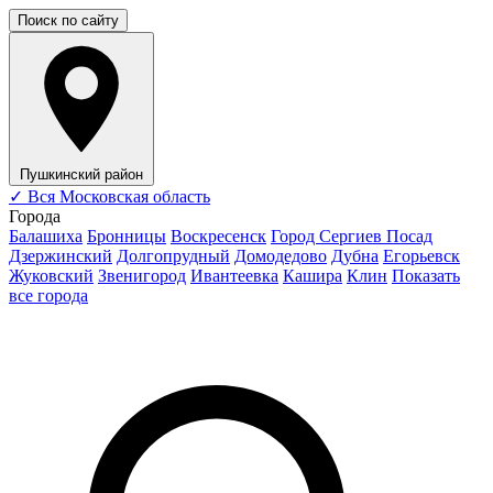
Поиск по сайту
Пушкинский район
✓
Вся Московская область
Города
Балашиха
Бронницы
Воскресенск
Город Сергиев Посад
Дзержинский
Долгопрудный
Домодедово
Дубна
Егорьевск
Жуковский
Звенигород
Ивантеевка
Кашира
Клин
Показать
все города