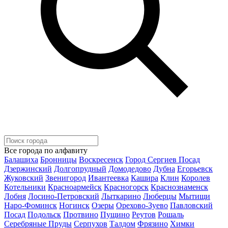
Все города по алфавиту
Балашиха
Бронницы
Воскресенск
Город Сергиев Посад
Дзержинский
Долгопрудный
Домодедово
Дубна
Егорьевск
Жуковский
Звенигород
Ивантеевка
Кашира
Клин
Королев
Котельники
Красноармейск
Красногорск
Краснознаменск
Лобня
Лосино-Петровский
Лыткарино
Люберцы
Мытищи
Наро-Фоминск
Ногинск
Озеры
Орехово-Зуево
Павловский
Посад
Подольск
Протвино
Пущино
Реутов
Рошаль
Серебряные Пруды
Серпухов
Талдом
Фрязино
Химки