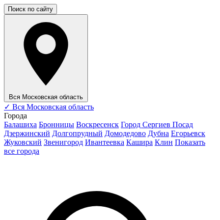
Поиск по сайту
Вся Московская область
✓
Вся Московская область
Города
Балашиха
Бронницы
Воскресенск
Город Сергиев Посад
Дзержинский
Долгопрудный
Домодедово
Дубна
Егорьевск
Жуковский
Звенигород
Ивантеевка
Кашира
Клин
Показать
все города