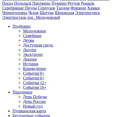
Посад
Подольск
Протвино
Пущино
Реутов
Рошаль
Серебряные Пруды
Серпухов
Талдом
Фрязино
Химки
Черноголовка
Чехов
Шатура
Шаховская
Электрогорск
Электросталь
пос. Молодежный
Подборки
Молодежное
Семейные
Детям
Доступная среда
Льготы
Экскурсии
Лекции
История
Краеведение
События 0+
События 6+
События 12+
События 16+
Праздники
День Победы
День России
Новый год
Пушкинская карта
Бесплатные события