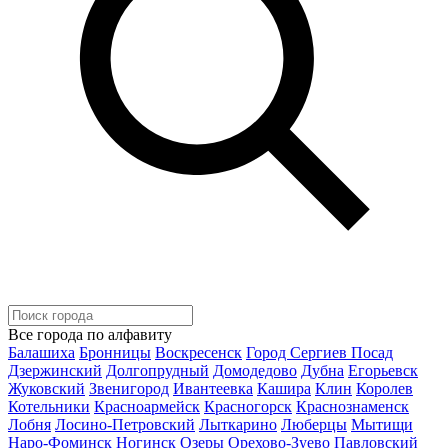
Все города по алфавиту
Балашиха
Бронницы
Воскресенск
Город Сергиев Посад
Дзержинский
Долгопрудный
Домодедово
Дубна
Егорьевск
Жуковский
Звенигород
Ивантеевка
Кашира
Клин
Королев
Котельники
Красноармейск
Красногорск
Краснознаменск
Лобня
Лосино-Петровский
Лыткарино
Люберцы
Мытищи
Наро-Фоминск
Ногинск
Озеры
Орехово-Зуево
Павловский