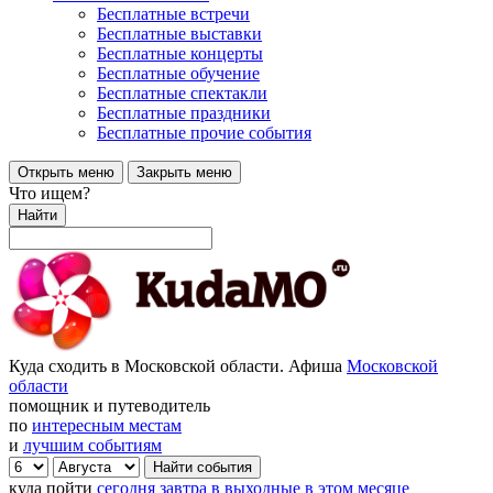
Бесплатные встречи
Бесплатные выставки
Бесплатные концерты
Бесплатные обучение
Бесплатные спектакли
Бесплатные праздники
Бесплатные прочие события
Открыть меню
Закрыть меню
Что ищем?
Найти
Куда сходить в Московской области. Афиша
Московской
области
помощник и путеводитель
по
интересным местам
и
лучшим событиям
куда пойти
сегодня
завтра
в выходные
в этом месяце