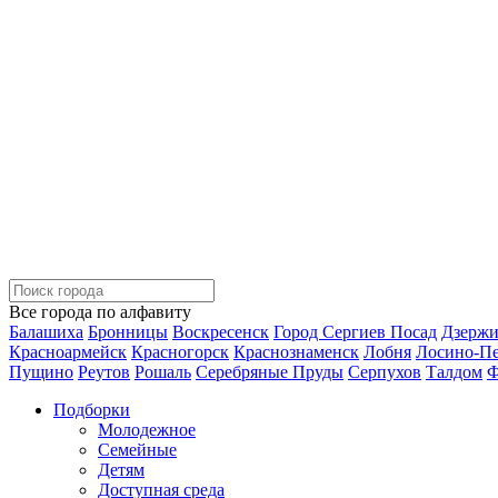
Все города по алфавиту
Балашиха
Бронницы
Воскресенск
Город Сергиев Посад
Дзерж
Красноармейск
Красногорск
Краснознаменск
Лобня
Лосино-П
Пущино
Реутов
Рошаль
Серебряные Пруды
Серпухов
Талдом
Ф
Подборки
Молодежное
Семейные
Детям
Доступная среда