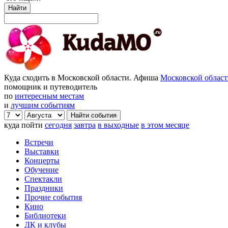
Найти
Куда сходить в Московской области. Афиша
Московской облас
помощник и путеводитель
по
интересным местам
и
лучшим событиям
куда пойти
сегодня
завтра
в выходные
в этом месяце
Встречи
Выставки
Концерты
Обучение
Спектакли
Праздники
Прочие события
Кино
Библиотеки
ДК и клубы