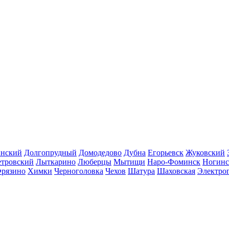
инский
Долгопрудный
Домодедово
Дубна
Егорьевск
Жуковский
етровский
Лыткарино
Люберцы
Мытищи
Наро-Фоминск
Ногинс
рязино
Химки
Черноголовка
Чехов
Шатура
Шаховская
Электро