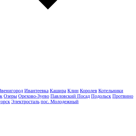
Звенигород
Ивантеевка
Кашира
Клин
Королев
Котельники
к
Озеры
Орехово-Зуево
Павловский Посад
Подольск
Протвино
горск
Электросталь
пос. Молодежный