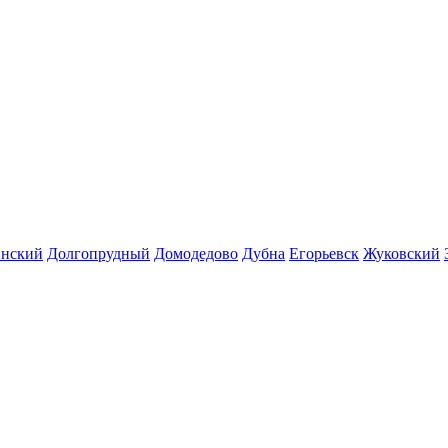
инский
Долгопрудный
Домодедово
Дубна
Егорьевск
Жуковский