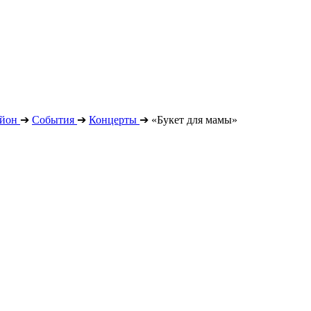
айон
➔
События
➔
Концерты
➔
«Букет для мамы»