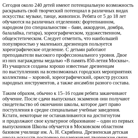
Сегодня около 240 детей имеют потенциальную возможность
раскрывать свой творческий потенциал в различных видах
искусства: музыке, танце, живописи. Ребята от 5 до 18 лет
обучаются на различных отделениях: фортепианном,
народном (по специальностям – баян, аккордеон, домбра,
балалайка, гитара), хореографическом, художественном,
общеэстетическом. Следует отметить, что наибольшей
популярностью у маленьких дрезненцев пользуется
хореографическое отделение. С детьми работают
преподаватели высокого профессионального уровня. Двое
из них награждены медалью «В память 850-летия Москвы».
Из учащихся созданы хорошо известные дрезненцам
по выступлениях на всевозможных городских мероприятиях
коллективы – хоровой, хореографический, оркестр русских
народных инструментов, а также ансамбли разного состава.
Таким образом, обычно к 15–16 годам ребята заканчивают
обучение. После сдачи выпускных экзаменов они получают
свидетельство об окончании школы, которое дает право
поступления в средне специальные учебные заведения.
Кстати, некоторые не останавливаются на достигнутом
и продолжают свое культурное образование – один из первых
выпускников Школы обучается в Московском областном
базовом училище им. А. Н. Скрябина. Дрезненская детская
школа искусств постоянно поддерживает творческие связи