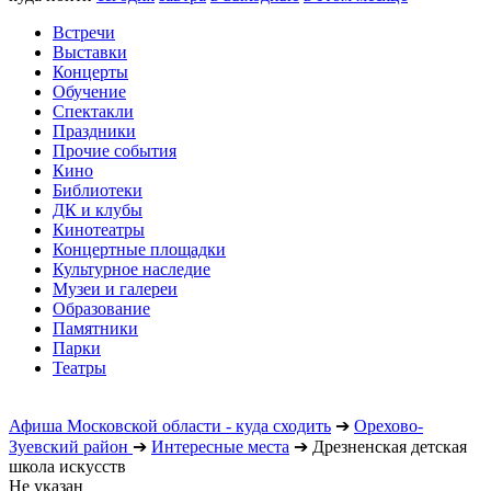
Встречи
Выставки
Концерты
Обучение
Спектакли
Праздники
Прочие события
Кино
Библиотеки
ДК и клубы
Кинотеатры
Концертные площадки
Культурное наследие
Музеи и галереи
Образование
Памятники
Парки
Театры
Афиша Московской области - куда сходить
➔
Орехово-
Зуевский район
➔
Интересные места
➔
Дрезненская детская
школа искусств
Не указан