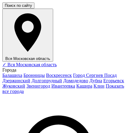
Поиск по сайту
Вся Московская область
✓
Вся Московская область
Города
Балашиха
Бронницы
Воскресенск
Город Сергиев Посад
Дзержинский
Долгопрудный
Домодедово
Дубна
Егорьевск
Жуковский
Звенигород
Ивантеевка
Кашира
Клин
Показать
все города