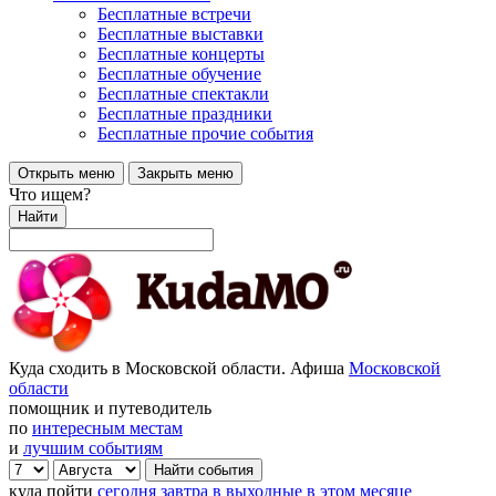
Бесплатные встречи
Бесплатные выставки
Бесплатные концерты
Бесплатные обучение
Бесплатные спектакли
Бесплатные праздники
Бесплатные прочие события
Открыть меню
Закрыть меню
Что ищем?
Найти
Куда сходить в Московской области. Афиша
Московской
области
помощник и путеводитель
по
интересным местам
и
лучшим событиям
куда пойти
сегодня
завтра
в выходные
в этом месяце