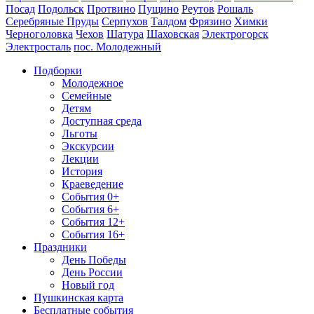
Посад
Подольск
Протвино
Пущино
Реутов
Рошаль
Серебряные Пруды
Серпухов
Талдом
Фрязино
Химки
Черноголовка
Чехов
Шатура
Шаховская
Электрогорск
Электросталь
пос. Молодежный
Подборки
Молодежное
Семейные
Детям
Доступная среда
Льготы
Экскурсии
Лекции
История
Краеведение
События 0+
События 6+
События 12+
События 16+
Праздники
День Победы
День России
Новый год
Пушкинская карта
Бесплатные события