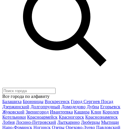
Все города по алфавиту
Балашиха
Бронницы
Воскресенск
Город Сергиев Посад
Дзержинский
Долгопрудный
Домодедово
Дубна
Егорьевск
Жуковский
Звенигород
Ивантеевка
Кашира
Клин
Королев
Котельники
Красноармейск
Красногорск
Краснознаменск
Лобня
Лосино-Петровский
Лыткарино
Люберцы
Мытищи
Наро-Фоминск
Ногинск
Озеры
Орехово-Зуево
Павловский