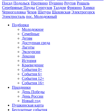
Посад
Подольск
Протвино
Пущино
Реутов
Рошаль
Серебряные Пруды
Серпухов
Талдом
Фрязино
Химки
Черноголовка
Чехов
Шатура
Шаховская
Электрогорск
Электросталь
пос. Молодежный
Подборки
Молодежное
Семейные
Детям
Доступная среда
Льготы
Экскурсии
Лекции
История
Краеведение
События 0+
События 6+
События 12+
События 16+
Праздники
День Победы
День России
Новый год
Пушкинская карта
Бесплатные события