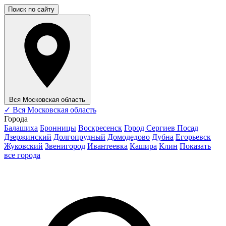
Поиск по сайту
Вся Московская область
✓
Вся Московская область
Города
Балашиха
Бронницы
Воскресенск
Город Сергиев Посад
Дзержинский
Долгопрудный
Домодедово
Дубна
Егорьевск
Жуковский
Звенигород
Ивантеевка
Кашира
Клин
Показать
все города