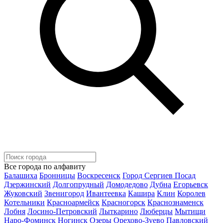
Все города по алфавиту
Балашиха
Бронницы
Воскресенск
Город Сергиев Посад
Дзержинский
Долгопрудный
Домодедово
Дубна
Егорьевск
Жуковский
Звенигород
Ивантеевка
Кашира
Клин
Королев
Котельники
Красноармейск
Красногорск
Краснознаменск
Лобня
Лосино-Петровский
Лыткарино
Люберцы
Мытищи
Наро-Фоминск
Ногинск
Озеры
Орехово-Зуево
Павловский