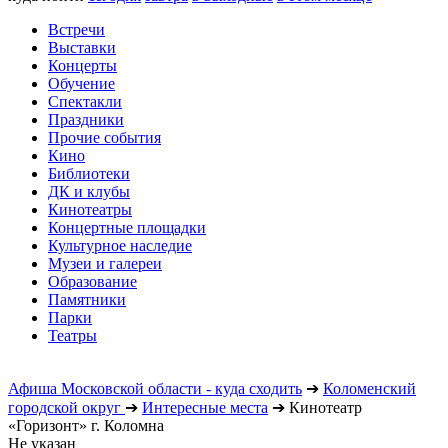
Встречи
Выставки
Концерты
Обучение
Спектакли
Праздники
Прочие события
Кино
Библиотеки
ДК и клубы
Кинотеатры
Концертные площадки
Культурное наследие
Музеи и галереи
Образование
Памятники
Парки
Театры
Афиша Московской области - куда сходить
➔
Коломенский
городской округ
➔
Интересные места
➔
Кинотеатр
«Горизонт» г. Коломна
Не указан