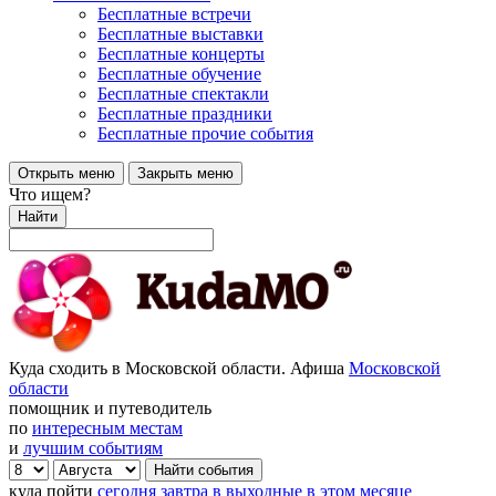
Бесплатные встречи
Бесплатные выставки
Бесплатные концерты
Бесплатные обучение
Бесплатные спектакли
Бесплатные праздники
Бесплатные прочие события
Открыть меню
Закрыть меню
Что ищем?
Найти
Куда сходить в Московской области. Афиша
Московской
области
помощник и путеводитель
по
интересным местам
и
лучшим событиям
куда пойти
сегодня
завтра
в выходные
в этом месяце