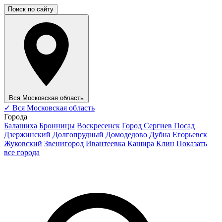
Поиск по сайту
Вся Московская область
✓
Вся Московская область
Города
Балашиха
Бронницы
Воскресенск
Город Сергиев Посад
Дзержинский
Долгопрудный
Домодедово
Дубна
Егорьевск
Жуковский
Звенигород
Ивантеевка
Кашира
Клин
Показать
все города