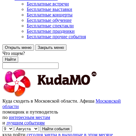
Бесплатные встречи
Бесплатные выставки
Бесплатные концерты
Бесплатные обучение
Бесплатные спектакли
Бесплатные праздники
Бесплатные прочие события
Открыть меню
Закрыть меню
Что ищем?
Найти
Куда сходить в Московской области. Афиша
Московской
области
помощник и путеводитель
по
интересным местам
и
лучшим событиям
куда пойти
сегодня
завтра
в выходные
в этом месяце