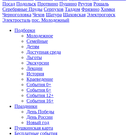
Посад
Подольск
Протвино
Пущино
Реутов
Рошаль
Серебряные Пруды
Серпухов
Талдом
Фрязино
Химки
Черноголовка
Чехов
Шатура
Шаховская
Электрогорск
Электросталь
пос. Молодежный
Подборки
Молодежное
Семейные
Детям
Доступная среда
Льготы
Экскурсии
Лекции
История
Краеведение
События 0+
События 6+
События 12+
События 16+
Праздники
День Победы
День России
Новый год
Пушкинская карта
Бесплатные события