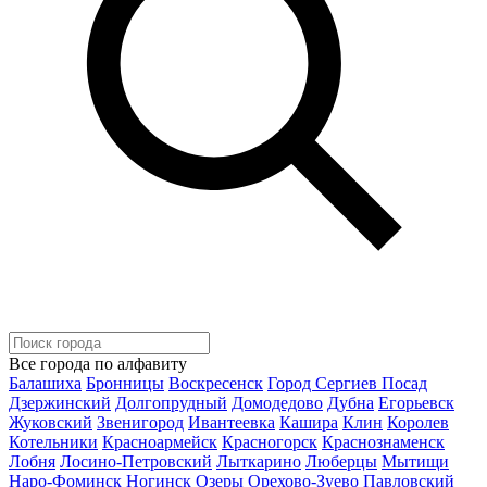
Все города по алфавиту
Балашиха
Бронницы
Воскресенск
Город Сергиев Посад
Дзержинский
Долгопрудный
Домодедово
Дубна
Егорьевск
Жуковский
Звенигород
Ивантеевка
Кашира
Клин
Королев
Котельники
Красноармейск
Красногорск
Краснознаменск
Лобня
Лосино-Петровский
Лыткарино
Люберцы
Мытищи
Наро-Фоминск
Ногинск
Озеры
Орехово-Зуево
Павловский