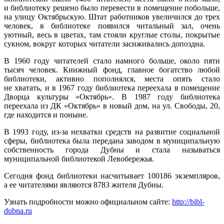
и библиотеку решено было перевести в помещение побольше,
на улицу Октябрьскую. Штат работников увеличился до трех
человек, в библиотеке появился читальный зал, очень
уютный, весь в цветах, там стояли круглые столы, покрытые
сукном, вокруг которых читатели засиживались допоздна.
В 1960 году читателей стало намного больше, около пяти
тысяч человек. Книжный фонд, главное богатство любой
библиотеки, активно пополнялся, места опять стало
не хватать, и в 1967 году библиотека переехала в помещение
Дворца культуры «Октябрь». В 1987 году библиотека
переехала из ДК «Октябрь» в новый дом, на ул. Свободы, 20,
где находится и поныне.
В 1993 году, из-за нехватки средств на развитие социальной
сферы, библиотека была передана заводом в муниципальную
собственность города Дубны и стала называться
муниципальной библиотекой Левобережья.
Сегодня фонд библиотеки насчитывает 100186 экземпляров,
а ее читателями являются 8783 жителя Дубны.
Узнать подробности можно официальном сайте:
http://bibl-
dubna.ru