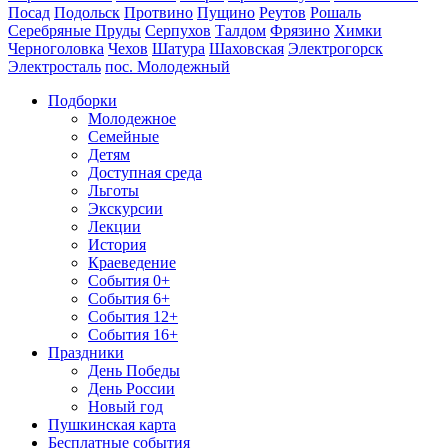
Посад
Подольск
Протвино
Пущино
Реутов
Рошаль
Серебряные Пруды
Серпухов
Талдом
Фрязино
Химки
Черноголовка
Чехов
Шатура
Шаховская
Электрогорск
Электросталь
пос. Молодежный
Подборки
Молодежное
Семейные
Детям
Доступная среда
Льготы
Экскурсии
Лекции
История
Краеведение
События 0+
События 6+
События 12+
События 16+
Праздники
День Победы
День России
Новый год
Пушкинская карта
Бесплатные события