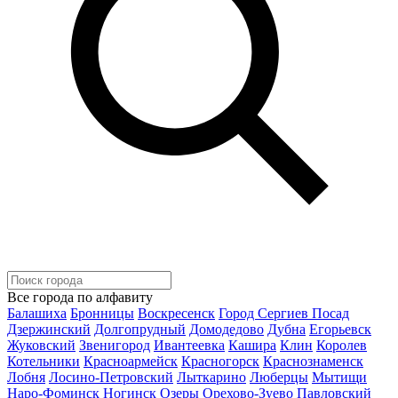
Все города по алфавиту
Балашиха
Бронницы
Воскресенск
Город Сергиев Посад
Дзержинский
Долгопрудный
Домодедово
Дубна
Егорьевск
Жуковский
Звенигород
Ивантеевка
Кашира
Клин
Королев
Котельники
Красноармейск
Красногорск
Краснознаменск
Лобня
Лосино-Петровский
Лыткарино
Люберцы
Мытищи
Наро-Фоминск
Ногинск
Озеры
Орехово-Зуево
Павловский