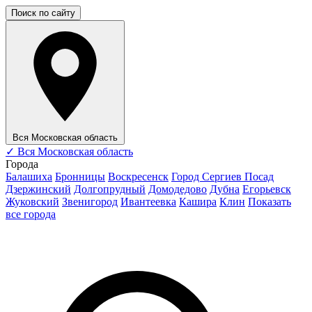
Поиск по сайту
Вся Московская область
✓
Вся Московская область
Города
Балашиха
Бронницы
Воскресенск
Город Сергиев Посад
Дзержинский
Долгопрудный
Домодедово
Дубна
Егорьевск
Жуковский
Звенигород
Ивантеевка
Кашира
Клин
Показать
все города