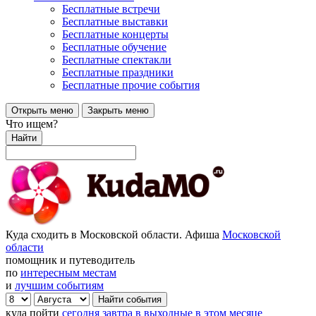
Бесплатные встречи
Бесплатные выставки
Бесплатные концерты
Бесплатные обучение
Бесплатные спектакли
Бесплатные праздники
Бесплатные прочие события
Открыть меню
Закрыть меню
Что ищем?
Найти
Куда сходить в Московской области. Афиша
Московской
области
помощник и путеводитель
по
интересным местам
и
лучшим событиям
куда пойти
сегодня
завтра
в выходные
в этом месяце