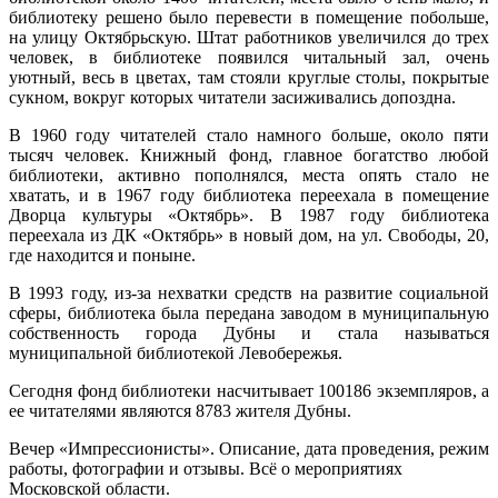
библиотеку решено было перевести в помещение побольше,
на улицу Октябрьскую. Штат работников увеличился до трех
человек, в библиотеке появился читальный зал, очень
уютный, весь в цветах, там стояли круглые столы, покрытые
сукном, вокруг которых читатели засиживались допоздна.
В 1960 году читателей стало намного больше, около пяти
тысяч человек. Книжный фонд, главное богатство любой
библиотеки, активно пополнялся, места опять стало не
хватать, и в 1967 году библиотека переехала в помещение
Дворца культуры «Октябрь». В 1987 году библиотека
переехала из ДК «Октябрь» в новый дом, на ул. Свободы, 20,
где находится и поныне.
В 1993 году, из-за нехватки средств на развитие социальной
сферы, библиотека была передана заводом в муниципальную
собственность города Дубны и стала называться
муниципальной библиотекой Левобережья.
Сегодня фонд библиотеки насчитывает 100186 экземпляров, а
ее читателями являются 8783 жителя Дубны.
Вечер «Импрессионисты». Описание, дата проведения, режим
работы, фотографии и отзывы. Всё о мероприятиях
Московской области.