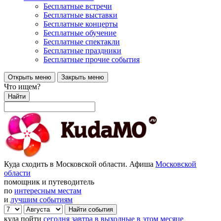
Бесплатные встречи
Бесплатные выставки
Бесплатные концерты
Бесплатные обучение
Бесплатные спектакли
Бесплатные праздники
Бесплатные прочие события
Открыть меню
Закрыть меню
Что ищем?
Найти
Куда сходить в Московской области. Афиша
Московской
области
помощник и путеводитель
по
интересным местам
и
лучшим событиям
куда пойти
сегодня
завтра
в выходные
в этом месяце