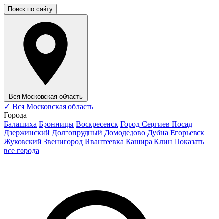
Поиск по сайту
Вся Московская область
✓
Вся Московская область
Города
Балашиха
Бронницы
Воскресенск
Город Сергиев Посад
Дзержинский
Долгопрудный
Домодедово
Дубна
Егорьевск
Жуковский
Звенигород
Ивантеевка
Кашира
Клин
Показать
все города