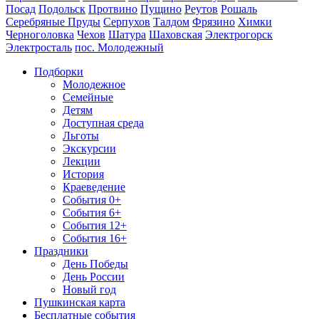
Посад
Подольск
Протвино
Пущино
Реутов
Рошаль
Серебряные Пруды
Серпухов
Талдом
Фрязино
Химки
Черноголовка
Чехов
Шатура
Шаховская
Электрогорск
Электросталь
пос. Молодежный
Подборки
Молодежное
Семейные
Детям
Доступная среда
Льготы
Экскурсии
Лекции
История
Краеведение
События 0+
События 6+
События 12+
События 16+
Праздники
День Победы
День России
Новый год
Пушкинская карта
Бесплатные события