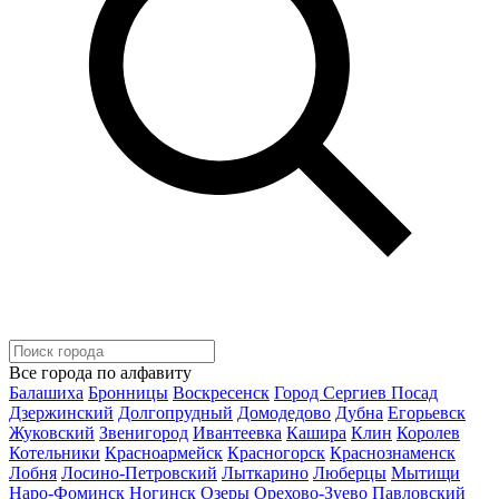
Все города по алфавиту
Балашиха
Бронницы
Воскресенск
Город Сергиев Посад
Дзержинский
Долгопрудный
Домодедово
Дубна
Егорьевск
Жуковский
Звенигород
Ивантеевка
Кашира
Клин
Королев
Котельники
Красноармейск
Красногорск
Краснознаменск
Лобня
Лосино-Петровский
Лыткарино
Люберцы
Мытищи
Наро-Фоминск
Ногинск
Озеры
Орехово-Зуево
Павловский