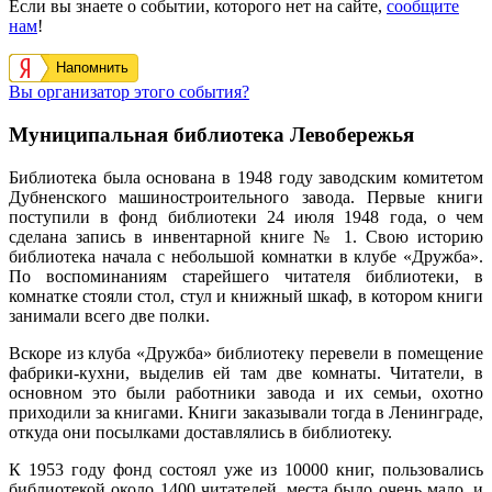
Если вы знаете о событии, которого нет на сайте,
сообщите
нам
!
Напомнить
Вы организатор этого события?
Муниципальная библиотека Левобережья
Библиотека была основана в 1948 году заводским комитетом
Дубненского машиностроительного завода. Первые книги
поступили в фонд библиотеки 24 июля 1948 года, о чем
сделана запись в инвентарной книге № 1.
Свою историю
библиотека начала с небольшой комнатки в клубе «Дружба».
По воспоминаниям старейшего читателя библиотеки, в
комнатке стояли стол, стул и книжный шкаф, в котором книги
занимали всего две полки.
Вскоре из клуба «Дружба» библиотеку перевели в помещение
фабрики-кухни, выделив ей там две комнаты. Читатели, в
основном это были работники завода и их семьи, охотно
приходили за книгами. Книги заказывали тогда в Ленинграде,
откуда они посылками доставлялись в библиотеку.
К 1953 году фонд состоял уже из 10000 книг, пользовались
библиотекой около 1400 читателей, места было очень мало, и