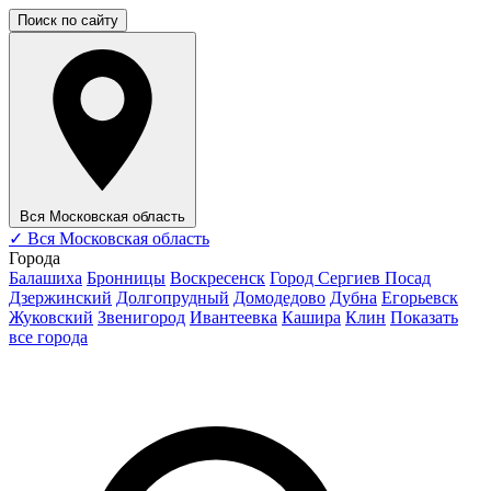
Поиск по сайту
Вся Московская область
✓
Вся Московская область
Города
Балашиха
Бронницы
Воскресенск
Город Сергиев Посад
Дзержинский
Долгопрудный
Домодедово
Дубна
Егорьевск
Жуковский
Звенигород
Ивантеевка
Кашира
Клин
Показать
все города