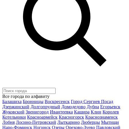
Все города по алфавиту
Балашиха
Бронницы
Воскресенск
Город Сергиев Посад
Дзержинский
Долгопрудный
Домодедово
Дубна
Егорьевск
Жуковский
Звенигород
Ивантеевка
Кашира
Клин
Королев
Котельники
Красноармейск
Красногорск
Краснознаменск
Лобня
Лосино-Петровский
Лыткарино
Люберцы
Мытищи
Наро-Фоминск
Ногинск
Озеры
Орехово-Зуево
Павловский