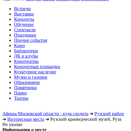
Встречи
Выставки
Концерты
Обучение
Спектакли
Праздники
Прочие события
Кино
Библиотеки
ДК и клубы
Кинотеатры
Концертные площадки
Культурное наследие
Музеи и галереи
Образование
Памятники
Парки
Театры
Афиша Московской области - куда сходить
➔
Рузский район
➔
Интересные места
➔
Рузский краеведческий музей, Руза
Не указан
Информация о месте