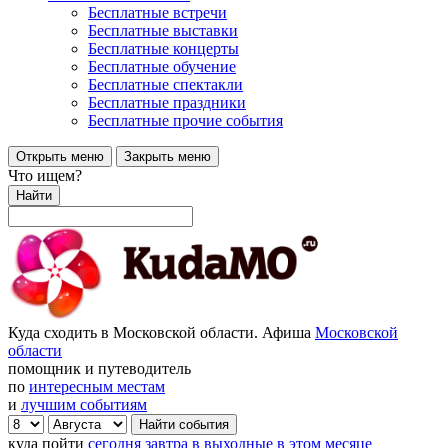
Бесплатные встречи
Бесплатные выставки
Бесплатные концерты
Бесплатные обучение
Бесплатные спектакли
Бесплатные праздники
Бесплатные прочие события
Открыть меню
Закрыть меню
Что ищем?
Найти
Куда сходить в Московской области. Афиша
Московской
области
помощник и путеводитель
по
интересным местам
и
лучшим событиям
куда пойти
сегодня
завтра
в выходные
в этом месяце