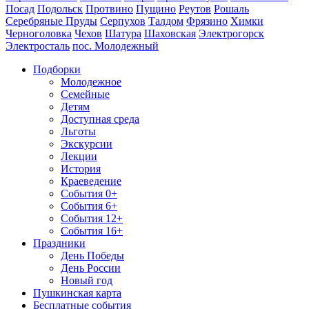
Посад
Подольск
Протвино
Пущино
Реутов
Рошаль
Серебряные Пруды
Серпухов
Талдом
Фрязино
Химки
Черноголовка
Чехов
Шатура
Шаховская
Электрогорск
Электросталь
пос. Молодежный
Подборки
Молодежное
Семейные
Детям
Доступная среда
Льготы
Экскурсии
Лекции
История
Краеведение
События 0+
События 6+
События 12+
События 16+
Праздники
День Победы
День России
Новый год
Пушкинская карта
Бесплатные события