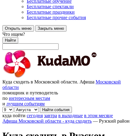
Бесплатные обучение
Бесплатные спектакли
Бесплатные праздники
Бесплатные прочие события
Открыть меню
Закрыть меню
Что ищем?
Найти
Куда сходить в Московской области. Афиша
Московской
области
помощник и путеводитель
по
интересным местам
и
лучшим событиям
куда пойти
сегодня
завтра
в выходные
в этом месяце
Афиша Московской области - куда сходить
—
Рузский район
Куда сходить в Рузском