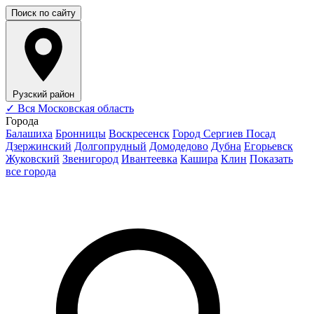
Поиск по сайту
Рузский район
✓
Вся Московская область
Города
Балашиха
Бронницы
Воскресенск
Город Сергиев Посад
Дзержинский
Долгопрудный
Домодедово
Дубна
Егорьевск
Жуковский
Звенигород
Ивантеевка
Кашира
Клин
Показать
все города