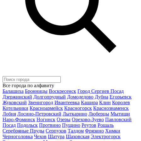
Все города по алфавиту
Балашиха
Бронницы
Воскресенск
Город Сергиев Посад
Дзержинский
Долгопрудный
Домодедово
Дубна
Егорьевск
Жуковский
Звенигород
Ивантеевка
Кашира
Клин
Королев
Котельники
Красноармейск
Красногорск
Краснознаменск
Лобня
Лосино-Петровский
Лыткарино
Люберцы
Мытищи
Наро-Фоминск
Ногинск
Озеры
Орехово-Зуево
Павловский
Посад
Подольск
Протвино
Пущино
Реутов
Рошаль
Серебряные Пруды
Серпухов
Талдом
Фрязино
Химки
Черноголовка
Чехов
Шатура
Шаховская
Электрогорск