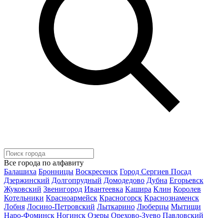
Все города по алфавиту
Балашиха
Бронницы
Воскресенск
Город Сергиев Посад
Дзержинский
Долгопрудный
Домодедово
Дубна
Егорьевск
Жуковский
Звенигород
Ивантеевка
Кашира
Клин
Королев
Котельники
Красноармейск
Красногорск
Краснознаменск
Лобня
Лосино-Петровский
Лыткарино
Люберцы
Мытищи
Наро-Фоминск
Ногинск
Озеры
Орехово-Зуево
Павловский