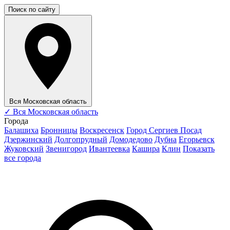
Поиск по сайту
Вся Московская область
✓
Вся Московская область
Города
Балашиха
Бронницы
Воскресенск
Город Сергиев Посад
Дзержинский
Долгопрудный
Домодедово
Дубна
Егорьевск
Жуковский
Звенигород
Ивантеевка
Кашира
Клин
Показать
все города