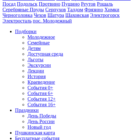
Посад
Подольск
Протвино
Пущино
Реутов
Рошаль
Серебряные Пруды
Серпухов
Талдом
Фрязино
Химки
Черноголовка
Чехов
Шатура
Шаховская
Электрогорск
Электросталь
пос. Молодежный
Подборки
Молодежное
Семейные
Детям
Доступная среда
Льготы
Экскурсии
Лекции
История
Краеведение
События 0+
События 6+
События 12+
События 16+
Праздники
День Победы
День России
Новый год
Пушкинская карта
Бесплатные события