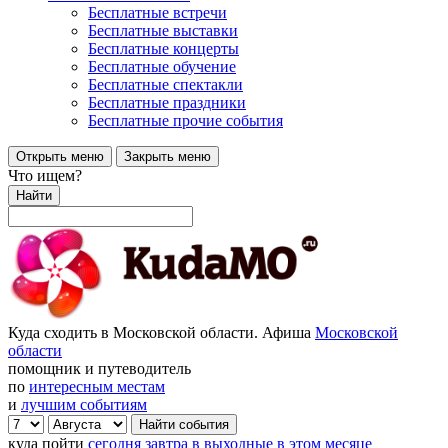
Бесплатные встречи
Бесплатные выставки
Бесплатные концерты
Бесплатные обучение
Бесплатные спектакли
Бесплатные праздники
Бесплатные прочие события
Открыть меню
Закрыть меню
Что ищем?
Найти
Куда сходить в Московской области. Афиша
Московской
области
помощник и путеводитель
по
интересным местам
и
лучшим событиям
куда пойти
сегодня
завтра
в выходные
в этом месяце