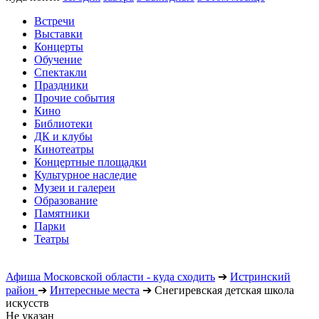
Встречи
Выставки
Концерты
Обучение
Спектакли
Праздники
Прочие события
Кино
Библиотеки
ДК и клубы
Кинотеатры
Концертные площадки
Культурное наследие
Музеи и галереи
Образование
Памятники
Парки
Театры
Афиша Московской области - куда сходить
➔
Истринский
район
➔
Интересные места
➔
Снегиревская детская школа
искусств
Не указан