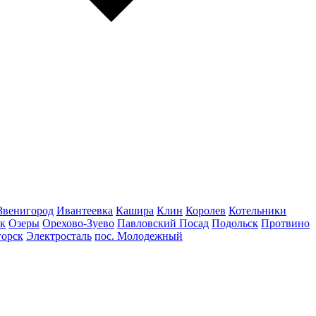
Звенигород
Ивантеевка
Кашира
Клин
Королев
Котельники
к
Озеры
Орехово-Зуево
Павловский Посад
Подольск
Протвино
горск
Электросталь
пос. Молодежный