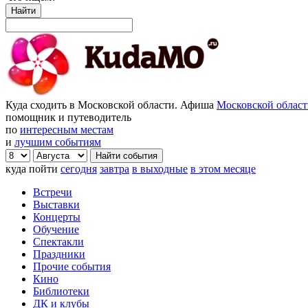
Найти
Куда сходить в Московской области. Афиша
Московской облас
помощник и путеводитель
по
интересным местам
и
лучшим событиям
куда пойти
сегодня
завтра
в выходные
в этом месяце
Встречи
Выставки
Концерты
Обучение
Спектакли
Праздники
Прочие события
Кино
Библиотеки
ДК и клубы