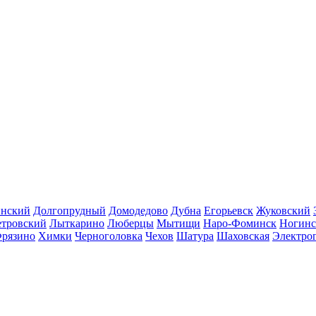
инский
Долгопрудный
Домодедово
Дубна
Егорьевск
Жуковский
етровский
Лыткарино
Люберцы
Мытищи
Наро-Фоминск
Ногинс
рязино
Химки
Черноголовка
Чехов
Шатура
Шаховская
Электро