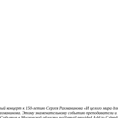
й концерт к 150-летию Сергея Рахманинова «И целого мира дл
 Рахманинова. Этому знаменательному событию преподаватели и
События в Московской области
no@email.provided
Add to Calend