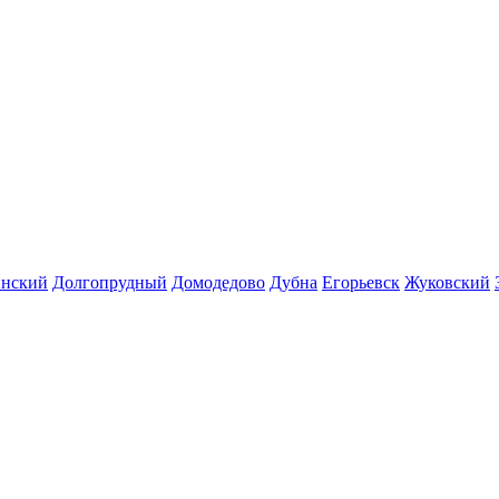
инский
Долгопрудный
Домодедово
Дубна
Егорьевск
Жуковский