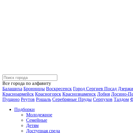
Все города по алфавиту
Балашиха
Бронницы
Воскресенск
Город Сергиев Посад
Дзерж
Красноармейск
Красногорск
Краснознаменск
Лобня
Лосино-П
Пущино
Реутов
Рошаль
Серебряные Пруды
Серпухов
Талдом
Ф
Подборки
Молодежное
Семейные
Детям
Доступная среда