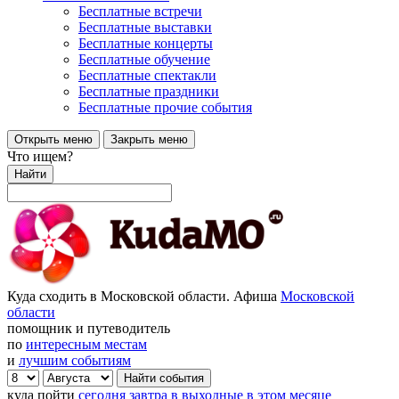
Бесплатные встречи
Бесплатные выставки
Бесплатные концерты
Бесплатные обучение
Бесплатные спектакли
Бесплатные праздники
Бесплатные прочие события
Открыть меню
Закрыть меню
Что ищем?
Найти
Куда сходить в Московской области. Афиша
Московской
области
помощник и путеводитель
по
интересным местам
и
лучшим событиям
куда пойти
сегодня
завтра
в выходные
в этом месяце