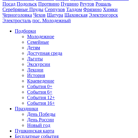
Посад
Подольск
Протвино
Пущино
Реутов
Рошаль
Серебряные Пруды
Серпухов
Талдом
Фрязино
Химки
Черноголовка
Чехов
Шатура
Шаховская
Электрогорск
Электросталь
пос. Молодежный
Подборки
Молодежное
Семейные
Детям
Доступная среда
Льготы
Экскурсии
Лекции
История
Краеведение
События 0+
События 6+
События 12+
События 16+
Праздники
День Победы
День России
Новый год
Пушкинская карта
Бесплатные события