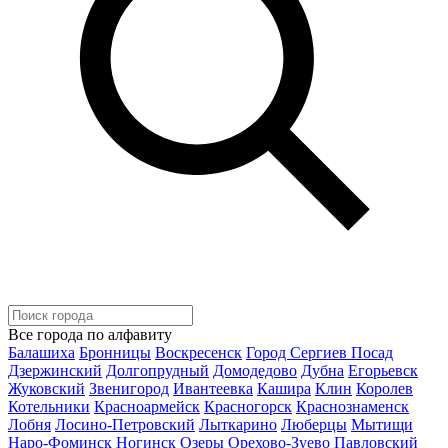
Все города по алфавиту
Балашиха
Бронницы
Воскресенск
Город Сергиев Посад
Дзержинский
Долгопрудный
Домодедово
Дубна
Егорьевск
Жуковский
Звенигород
Ивантеевка
Кашира
Клин
Королев
Котельники
Красноармейск
Красногорск
Краснознаменск
Лобня
Лосино-Петровский
Лыткарино
Люберцы
Мытищи
Наро-Фоминск
Ногинск
Озеры
Орехово-Зуево
Павловский