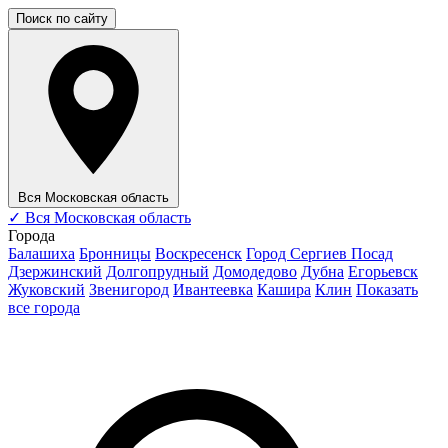
Поиск по сайту
Вся Московская область
✓
Вся Московская область
Города
Балашиха
Бронницы
Воскресенск
Город Сергиев Посад
Дзержинский
Долгопрудный
Домодедово
Дубна
Егорьевск
Жуковский
Звенигород
Ивантеевка
Кашира
Клин
Показать
все города