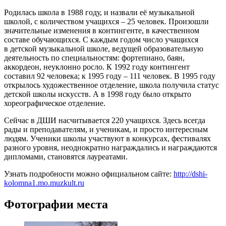
Родилась школа в 1988 году, и назвали её музыкальной
школой, с количеством учащихся – 25 человек. Произошли
значительные изменения в контингенте, в качественном
составе обучающихся. С каждым годом число учащихся
в детской музыкальной школе, ведущей образовательную
деятельность по специальностям: фортепиано, баян,
аккордеон, неуклонно росло. К 1992 году контингент
составил 92 человека; к 1995 году – 111 человек. В 1995 году
открылось художественное отделение, школа получила статус
детской школы искусств. А в 1998 году было открыто
хореографическое отделение.
Сейчас в ДШИ насчитывается 220 учащихся.
Здесь всегда
рады и преподавателям, и ученикам, и просто интересным
людям. Ученики ш
колы участвуют в конкурсах, фестивалях
разного уровня, неоднократно награждались и награждаются
дипломами, становятся лауреатами.
Узнать подробности можно официальном сайте:
http://dshi-
kolomna1.mo.muzkult.ru
Фотографии места