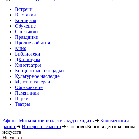
Встречи
Выставки
Концерты
Обучение
Спектакли
Праздники
Прочие события
Кино
Библиотеки
ДК и клубы
Кинотеатры
Концертные площадки
Культурное наследие
Музеи и галереи
Образование
Памятники
Парки
Театры
Афиша Московской области - куда сходить
➔
Коломенский
район
➔
Интересные места
➔
Сосново-Борская детская школа
искусств
Не указан