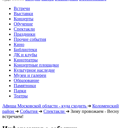
Встречи
Выставки
Концерты
Обучение
Спектакли
Праздники
Прочие события
Кино
Библиотеки
ДК и клубы
Кинотеатры
Концертные площадки
Культурное наследие
Музеи и галереи
Образование
Памятники
Парки
Театры
Афиша Московской области - куда сходить
➔
Коломенский
район
➔
События
➔
Спектакли
➔
Зиму провожаем - Весну
встречаем!