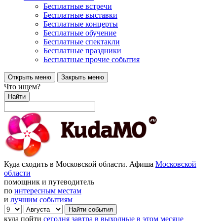
Бесплатные встречи
Бесплатные выставки
Бесплатные концерты
Бесплатные обучение
Бесплатные спектакли
Бесплатные праздники
Бесплатные прочие события
Открыть меню
Закрыть меню
Что ищем?
Найти
Куда сходить в Московской области. Афиша
Московской
области
помощник и путеводитель
по
интересным местам
и
лучшим событиям
куда пойти
сегодня
завтра
в выходные
в этом месяце