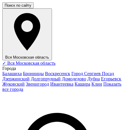
Поиск по сайту
Вся Московская область
✓
Вся Московская область
Города
Балашиха
Бронницы
Воскресенск
Город Сергиев Посад
Дзержинский
Долгопрудный
Домодедово
Дубна
Егорьевск
Жуковский
Звенигород
Ивантеевка
Кашира
Клин
Показать
все города