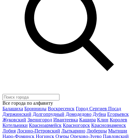
Все города по алфавиту
Балашиха
Бронницы
Воскресенск
Город Сергиев Посад
Дзержинский
Долгопрудный
Домодедово
Дубна
Егорьевск
Жуковский
Звенигород
Ивантеевка
Кашира
Клин
Королев
Котельники
Красноармейск
Красногорск
Краснознаменск
Лобня
Лосино-Петровский
Лыткарино
Люберцы
Мытищи
Наро-Фоминск
Ногинск
Озеры
Орехово-Зуево
Павловский