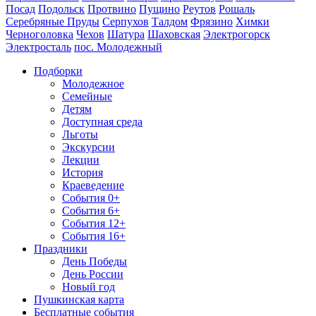
Посад
Подольск
Протвино
Пущино
Реутов
Рошаль
Серебряные Пруды
Серпухов
Талдом
Фрязино
Химки
Черноголовка
Чехов
Шатура
Шаховская
Электрогорск
Электросталь
пос. Молодежный
Подборки
Молодежное
Семейные
Детям
Доступная среда
Льготы
Экскурсии
Лекции
История
Краеведение
События 0+
События 6+
События 12+
События 16+
Праздники
День Победы
День России
Новый год
Пушкинская карта
Бесплатные события