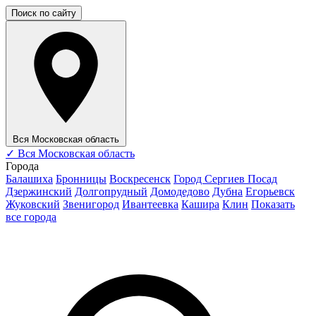
Поиск по сайту
Вся Московская область
✓
Вся Московская область
Города
Балашиха
Бронницы
Воскресенск
Город Сергиев Посад
Дзержинский
Долгопрудный
Домодедово
Дубна
Егорьевск
Жуковский
Звенигород
Ивантеевка
Кашира
Клин
Показать
все города