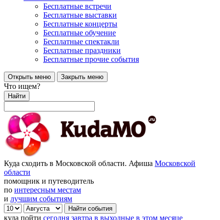
Бесплатные встречи
Бесплатные выставки
Бесплатные концерты
Бесплатные обучение
Бесплатные спектакли
Бесплатные праздники
Бесплатные прочие события
Открыть меню
Закрыть меню
Что ищем?
Найти
Куда сходить в Московской области. Афиша
Московской
области
помощник и путеводитель
по
интересным местам
и
лучшим событиям
куда пойти
сегодня
завтра
в выходные
в этом месяце