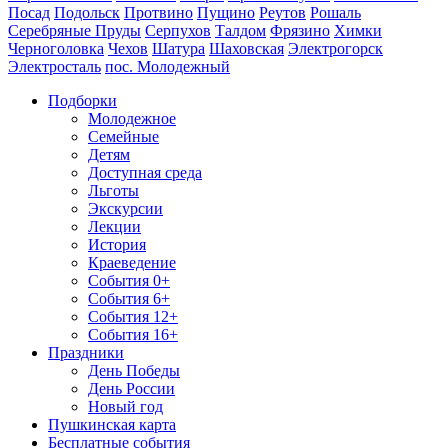
Посад
Подольск
Протвино
Пущино
Реутов
Рошаль
Серебряные Пруды
Серпухов
Талдом
Фрязино
Химки
Черноголовка
Чехов
Шатура
Шаховская
Электрогорск
Электросталь
пос. Молодежный
Подборки
Молодежное
Семейные
Детям
Доступная среда
Льготы
Экскурсии
Лекции
История
Краеведение
События 0+
События 6+
События 12+
События 16+
Праздники
День Победы
День России
Новый год
Пушкинская карта
Бесплатные события