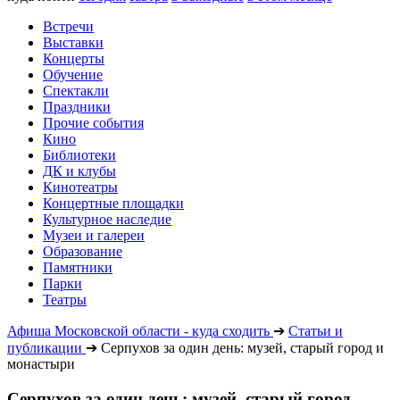
Встречи
Выставки
Концерты
Обучение
Спектакли
Праздники
Прочие события
Кино
Библиотеки
ДК и клубы
Кинотеатры
Концертные площадки
Культурное наследие
Музеи и галереи
Образование
Памятники
Парки
Театры
Афиша Московской области - куда сходить
➔
Статьи и
публикации
➔
Серпухов за один день: музей, старый город и
монастыри
Серпухов за один день: музей, старый город