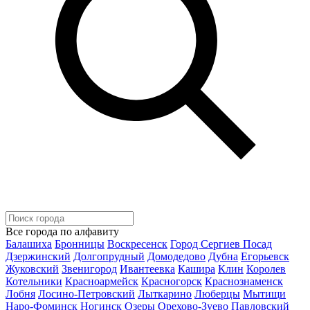
Все города по алфавиту
Балашиха
Бронницы
Воскресенск
Город Сергиев Посад
Дзержинский
Долгопрудный
Домодедово
Дубна
Егорьевск
Жуковский
Звенигород
Ивантеевка
Кашира
Клин
Королев
Котельники
Красноармейск
Красногорск
Краснознаменск
Лобня
Лосино-Петровский
Лыткарино
Люберцы
Мытищи
Наро-Фоминск
Ногинск
Озеры
Орехово-Зуево
Павловский