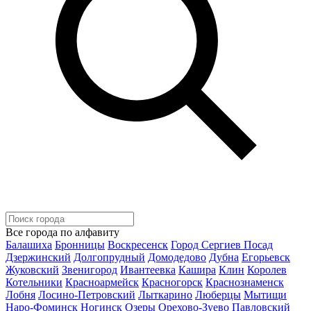
Все города по алфавиту
Балашиха
Бронницы
Воскресенск
Город Сергиев Посад
Дзержинский
Долгопрудный
Домодедово
Дубна
Егорьевск
Жуковский
Звенигород
Ивантеевка
Кашира
Клин
Королев
Котельники
Красноармейск
Красногорск
Краснознаменск
Лобня
Лосино-Петровский
Лыткарино
Люберцы
Мытищи
Наро-Фоминск
Ногинск
Озеры
Орехово-Зуево
Павловский