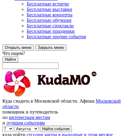
Бесплатные встречи
Бесплатные выставки
Бесплатные концерты
Бесплатные обучение
Бесплатные спектакли
Бесплатные праздники
Бесплатные прочие события
Открыть меню
Закрыть меню
Что ищем?
Найти
Куда сходить в Московской области. Афиша
Московской
области
помощник и путеводитель
по
интересным местам
и
лучшим событиям
куда пойти
сегодня
завтра
в выходные
в этом месяце