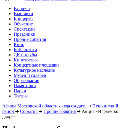
Встречи
Выставки
Концерты
Обучение
Спектакли
Праздники
Прочие события
Кино
Библиотеки
ДК и клубы
Кинотеатры
Концертные площадки
Культурное наследие
Музеи и галереи
Образование
Памятники
Парки
Театры
Афиша Московской области - куда сходить
➔
Пушкинский
район
➔
События
➔
Прочие события
➔
Акция «Играем во
дворе»