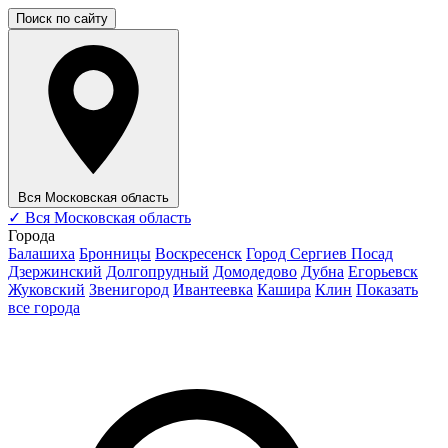
Поиск по сайту
Вся Московская область
✓
Вся Московская область
Города
Балашиха
Бронницы
Воскресенск
Город Сергиев Посад
Дзержинский
Долгопрудный
Домодедово
Дубна
Егорьевск
Жуковский
Звенигород
Ивантеевка
Кашира
Клин
Показать
все города