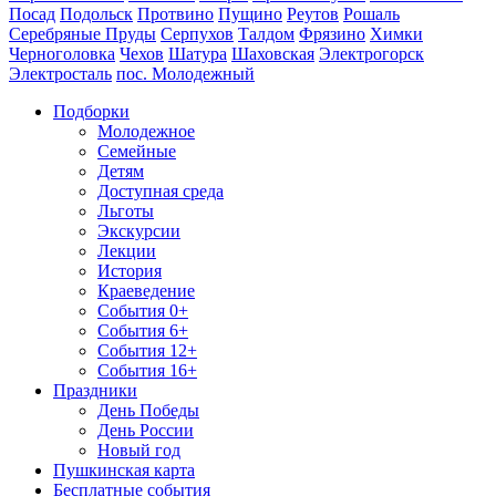
Посад
Подольск
Протвино
Пущино
Реутов
Рошаль
Серебряные Пруды
Серпухов
Талдом
Фрязино
Химки
Черноголовка
Чехов
Шатура
Шаховская
Электрогорск
Электросталь
пос. Молодежный
Подборки
Молодежное
Семейные
Детям
Доступная среда
Льготы
Экскурсии
Лекции
История
Краеведение
События 0+
События 6+
События 12+
События 16+
Праздники
День Победы
День России
Новый год
Пушкинская карта
Бесплатные события