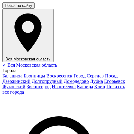
Поиск по сайту
Вся Московская область
✓
Вся Московская область
Города
Балашиха
Бронницы
Воскресенск
Город Сергиев Посад
Дзержинский
Долгопрудный
Домодедово
Дубна
Егорьевск
Жуковский
Звенигород
Ивантеевка
Кашира
Клин
Показать
все города