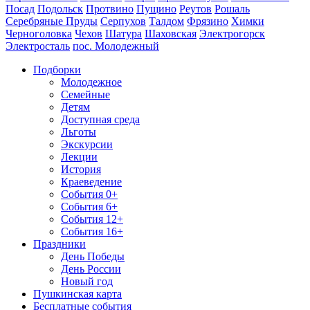
Посад
Подольск
Протвино
Пущино
Реутов
Рошаль
Серебряные Пруды
Серпухов
Талдом
Фрязино
Химки
Черноголовка
Чехов
Шатура
Шаховская
Электрогорск
Электросталь
пос. Молодежный
Подборки
Молодежное
Семейные
Детям
Доступная среда
Льготы
Экскурсии
Лекции
История
Краеведение
События 0+
События 6+
События 12+
События 16+
Праздники
День Победы
День России
Новый год
Пушкинская карта
Бесплатные события