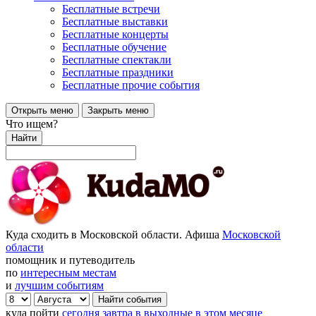
Бесплатные встречи
Бесплатные выставки
Бесплатные концерты
Бесплатные обучение
Бесплатные спектакли
Бесплатные праздники
Бесплатные прочие события
Открыть меню
Закрыть меню
Что ищем?
Найти
Куда сходить в Московской области. Афиша
Московской
области
помощник и путеводитель
по
интересным местам
и
лучшим событиям
куда пойти
сегодня
завтра
в выходные
в этом месяце