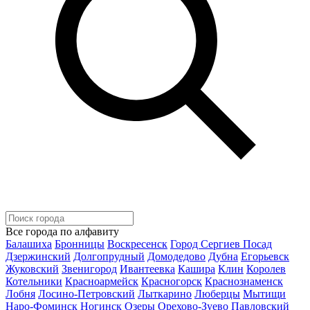
Все города по алфавиту
Балашиха
Бронницы
Воскресенск
Город Сергиев Посад
Дзержинский
Долгопрудный
Домодедово
Дубна
Егорьевск
Жуковский
Звенигород
Ивантеевка
Кашира
Клин
Королев
Котельники
Красноармейск
Красногорск
Краснознаменск
Лобня
Лосино-Петровский
Лыткарино
Люберцы
Мытищи
Наро-Фоминск
Ногинск
Озеры
Орехово-Зуево
Павловский