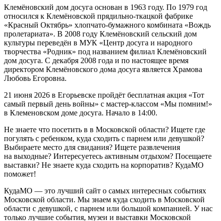
Клемёновский дом досуга основан в
1963 году. По 1979 год
относился к Клемёновской прядильно-ткацкой
фабрике
«Красный Октябрь» хлопчато-бумажного комбината «Вождь
пролетариата».
В
2008
году Клемёновский
сельский
дом
культуры
переведён
в
МУК
«
Центр досуга и народного
творчества
«Родник» под
названием
филиал
Клемёновский
дом
досуга. С декабря
2008
года
и
по настоящее
время
директором
Клемёновского
дома
досуга является
Храмова
Любовь
Егоровна.
21 июня 2026 в Егорьевске пройдёт бесплатная акция «Тот
самый первый день войны» с мастер-классом «Мы помним!»
в Клеменовском доме досуга. Начало в 14:00.
Не знаете что посетить в в Московской области? Ищете где
погулять с ребенком, куда сходить с парнем или девушкой?
Выбираете место для свидания? Ищете развлечения
на выходные? Интересуетесь активным отдыхом? Посещаете
выставки? Не знаете куда сходить на корпоратив? КудаМО
поможет!
КудаМО — это лучший сайт о самых интересных событиях
Московской области. Мы знаем куда сходить в Московской
области с девушкой, с парнем или большой компанией. У нас
только лучшие события, музеи и выставки Московской