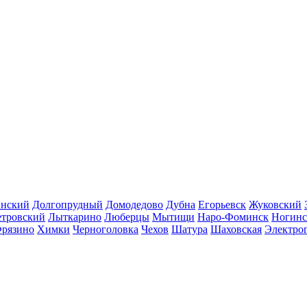
инский
Долгопрудный
Домодедово
Дубна
Егорьевск
Жуковский
етровский
Лыткарино
Люберцы
Мытищи
Наро-Фоминск
Ногинс
рязино
Химки
Черноголовка
Чехов
Шатура
Шаховская
Электро