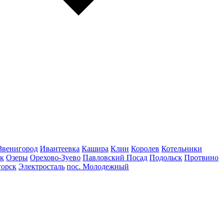
Звенигород
Ивантеевка
Кашира
Клин
Королев
Котельники
к
Озеры
Орехово-Зуево
Павловский Посад
Подольск
Протвино
горск
Электросталь
пос. Молодежный