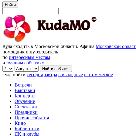
Найти
Куда сходить в Московской области. Афиша
Московской облас
помощник и путеводитель
по
интересным местам
и
лучшим событиям
куда пойти
сегодня
завтра
в выходные
в этом месяце
Встречи
Выставки
Концерты
Обучение
Спектакли
Праздники
Прочие события
Кино
Библиотеки
ДК и клубы