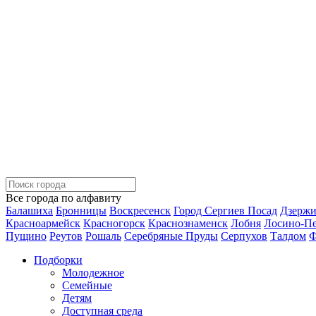
Все города по алфавиту
Балашиха
Бронницы
Воскресенск
Город Сергиев Посад
Дзерж
Красноармейск
Красногорск
Краснознаменск
Лобня
Лосино-П
Пущино
Реутов
Рошаль
Серебряные Пруды
Серпухов
Талдом
Ф
Подборки
Молодежное
Семейные
Детям
Доступная среда