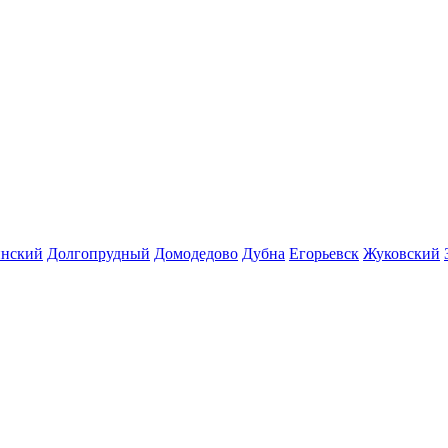
инский
Долгопрудный
Домодедово
Дубна
Егорьевск
Жуковский