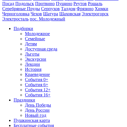
Посад
Подольск
Протвино
Пущино
Реутов
Рошаль
Серебряные Пруды
Серпухов
Талдом
Фрязино
Химки
Черноголовка
Чехов
Шатура
Шаховская
Электрогорск
Электросталь
пос. Молодежный
Подборки
Молодежное
Семейные
Детям
Доступная среда
Льготы
Экскурсии
Лекции
История
Краеведение
События 0+
События 6+
События 12+
События 16+
Праздники
День Победы
День России
Новый год
Пушкинская карта
Бесплатные события