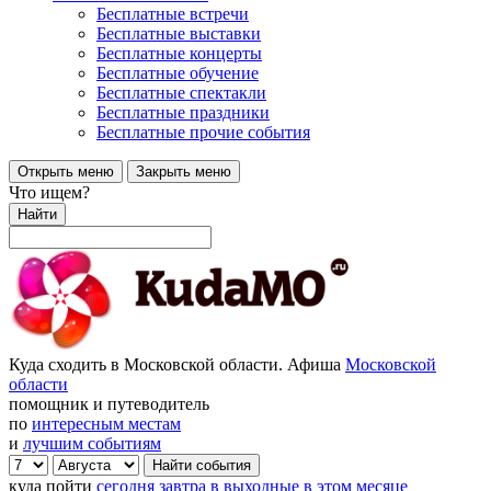
Бесплатные встречи
Бесплатные выставки
Бесплатные концерты
Бесплатные обучение
Бесплатные спектакли
Бесплатные праздники
Бесплатные прочие события
Открыть меню
Закрыть меню
Что ищем?
Найти
Куда сходить в Московской области. Афиша
Московской
области
помощник и путеводитель
по
интересным местам
и
лучшим событиям
куда пойти
сегодня
завтра
в выходные
в этом месяце