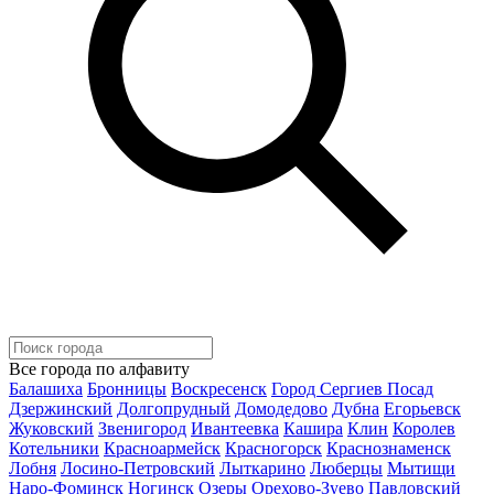
Все города по алфавиту
Балашиха
Бронницы
Воскресенск
Город Сергиев Посад
Дзержинский
Долгопрудный
Домодедово
Дубна
Егорьевск
Жуковский
Звенигород
Ивантеевка
Кашира
Клин
Королев
Котельники
Красноармейск
Красногорск
Краснознаменск
Лобня
Лосино-Петровский
Лыткарино
Люберцы
Мытищи
Наро-Фоминск
Ногинск
Озеры
Орехово-Зуево
Павловский