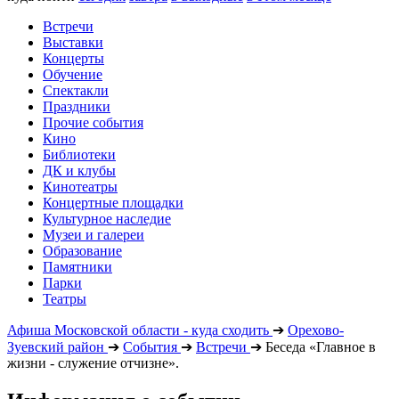
Встречи
Выставки
Концерты
Обучение
Спектакли
Праздники
Прочие события
Кино
Библиотеки
ДК и клубы
Кинотеатры
Концертные площадки
Культурное наследие
Музеи и галереи
Образование
Памятники
Парки
Театры
Афиша Московской области - куда сходить
➔
Орехово-
Зуевский район
➔
События
➔
Встречи
➔
Беседа «Главное в
жизни - служение отчизне».