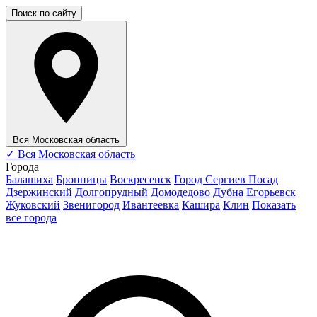
Поиск по сайту
Вся Московская область
✓
Вся Московская область
Города
Балашиха
Бронницы
Воскресенск
Город Сергиев Посад
Дзержинский
Долгопрудный
Домодедово
Дубна
Егорьевск
Жуковский
Звенигород
Ивантеевка
Кашира
Клин
Показать
все города